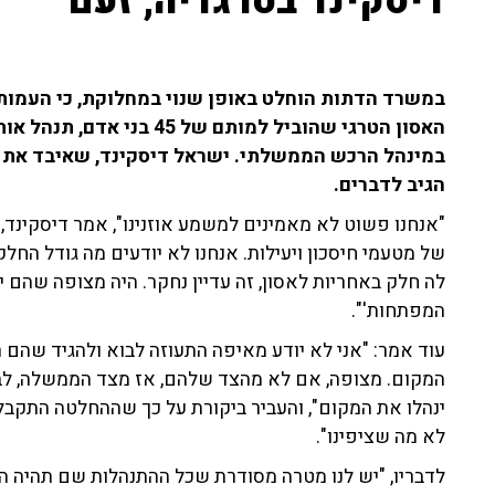
דיסקינד בטרגדיה, זעם
במשרד הדתות הוחלט באופן שנוי במחלוקת, כי העמותה
האסון הטרגי שהוביל למותם ש
במינהל הרכש הממשלתי. ישראל דיסקינד, שאיבד את אחי
הגיב לדברים.
"אנחנו פשוט לא מאמינים למשמע אוזנינו", אמר דיסקינד,
של מטעמי חיסכון ויעילות. אנחנו לא יודעים מה גודל החל
לה חלק באחריות לאסון, זה עדיין נחקר. היה מצופה שהם ייק
המפתחות'".
עוד אמר: "אני לא יודע מאיפה התעוזה לבוא ולהגיד שהם
המקום. מצופה, אם לא מהצד שלהם, אז מצד הממשלה, ל
ינהלו את המקום", והעביר ביקורת על כך שההחלטה התקבל
לא מה שציפינו".