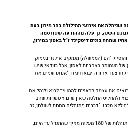
 שניהלה את אירועי ההילולה בהר מירון בעת
ל 45 בני אדם, תנהל אותם גם השנה, כך עלה מההודעה שפורסמה
ו שמחה בונים דיסקינד ז"ל באסון במירון,
 והוסיף: "הם (הממשלה) מנמקים את זה בנימוק
ק של העמותה באחריות לאסון, אבל בוודאי שיש
חו צעד אחורה, יבואו ויגידו, 'אנחנו שמים את
 רואים את עצמם כראויים להמשיך לבוא ולנהל את
בוא ולהחליט החלטה שאין שום אפשרות שהם
ה ללא מכרז: "דברים מתנהלים מתחת לשולחן, זה
לדבריו, "יש לנו מטרה מסודרת שכל ההתנהלות שם תהיה התנהלות של 180 מעלות מאיך שהתנהל עד היום,