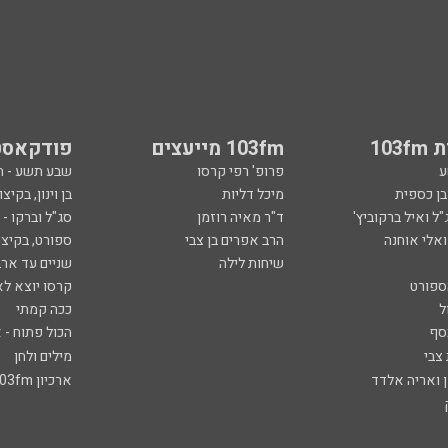
103
103fm מייעצים
פודקאסט
ע
פרופ' רפי קרסו
שבע תשע - 
ובן כספית
מיכל דליות
בן וינון, בקיצו
ל ואיל ברקוביץ'
ד"ר מאיה רוזמן
סג"ל וברקו -
ואלי אוחנה
הרב אפרים בן צבי
ספורט, בקיצו
שיחות לילה
שניים עד ארב
ספורט
קרסו יוצא לא
ל
ככה קמתי
סף
הכול פתוח - א
 צבי
מילים ולחן
ן ואריה אלדד
ארכיון 103fm