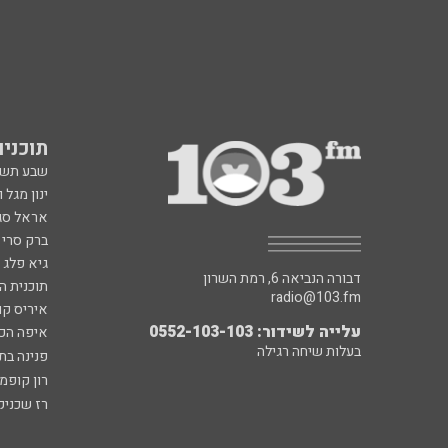
תוכניות fm
שבע תש
ינון מגל 
אראל סג"
ברק סרי 
גיא פלג
דבורה הנביאה 6, רמת השרון
תוכנית ה
radio@103.fm
איריס קו
עלייה לשידור: 0552-103-103
איפה הכ
בעלות שיחה רגילה
פנינה בת
רון קופמ
רז שכניק