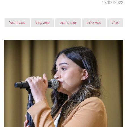
17/02/2022
צה"ל
פנאי פלוס
אגם בוחבוט
נועה קירל
ענבל חננאל