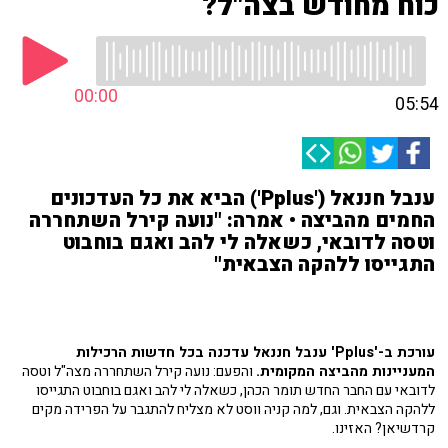
כוח מחודש בצה"ל?
00:00
05:54
ענבל חננאל ('Pplus') הביא את כל העדכונים
החמים מהביצה • אמרה: "נועה קירל השתחררה
וטסה לדובאי, כשאלה לי להב ואגם בוחבוט
התגייסו ללהקה הצבאית"
עורכת ב-'Pplus' ענבל חננאל עדכנה בכל חדשות הרכילות
המעניינות מהביצה המקומית.
והפעם: נועה קירל השתחררה מצה"ל וטסה
לדובאי עם החבר החדש תומר הכהן, כשאלה לי להב ואגם בוחבוט התגייסו
ללהקה הצבאית. וגם, למה קניה ווסט לא מצליח להתגבר על הפרידה מקים
קרדשיאן? האזינו.