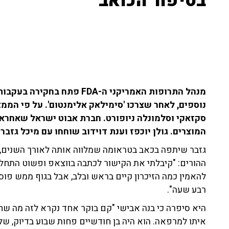
בסיפור הכואב
מנהל התרופות האמריקני ה-FDA
נוספים, לאחר שצרכו 'סימילאק אלימנטום'. על פי הממצ
סקזאקי וסלמונלה ניופורט. חברת אבוט ישראל שאחראי
המוצרים. גולן יוכפז וענת דוידוב שוחחו עם מיכל גזבר שבנה אבישי
גזבר שיתפה בכאב בטראומה שמלווה אותה לאורך השנים
ההורים: "קיבלתי את הקישור לכתבה בווצאפ ופשוט התחלתי
להאמין כמה הזיכרון קיים בראש ובלב, אבל בגוף ממש פ
רבע שעה".
היא סיפרה כי בנה אבישי "קם בוקר אחד נקרא לזה מה שחש
איתו למרפאה. הוא היה בן חודשיים פחות שבוע בדיוק, שלח