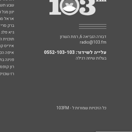
שבע תש
ינון מגל 
אראל סג"
ברק סרי 
גיא פלג
דבורה הנביאה 6, רמת השרון
תוכנית ה
radio@103.fm
איריס קו
עלייה לשידור: 0552-103-103
איפה הכ
בעלות שיחה רגילה
פנינה בת
רון קופמ
רז שכניק
כל הזכויות שמורות ל - 103FM