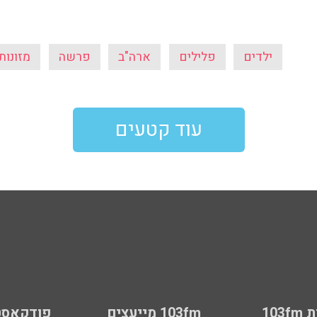
ילדים
פלילים
ארה"ב
פרשה
מזונות
עוד קטעים
103
103fm מייעצים
פודקאסט