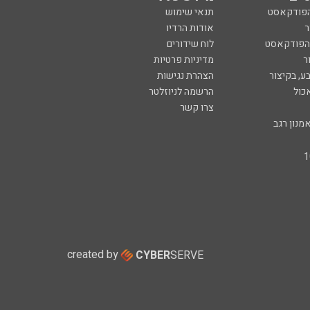
הפודקאסט
תנאי שימוש
ר
אודות הרדיו
 הפודקאסט
לוח שידורים
ר
מדיניות פרטיות
ע, בקיצור
הצהרת נגישות
כול
הרשמה לניוזלטר
צרו קשר
מנון רגב
created by
CYBER
SERVE