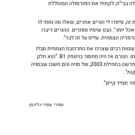
לה בבי"ח, לקחתי את הפורמולה המהוללת
 זה, סיפרו לי הורים אחרים, שאלו מה נתתי לו
ל יותר'. הבנו שימיו ספורים. ההורים דיברו
דיה הצמחית. עלינו על זה לבד".
וטות רבים שצרכו את התרכובת הצמחית סבלו
מתחלואה קשה וחלקם, כפי שקרה במקרה של גזבר, אף מתו. הגורם אז היה מחסור בויטמין B1. "הוא חלק
מהוויטמינים שאחראים על מערכת העצבים. הייתה נוסחה חדשה בתחילת 2003, של סויה והם חשבו שבסויה
ד תמיד קיים".
עופרי: עופרי גליכמן