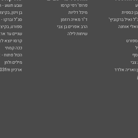
ע
פרופ' רפי קרסו
שבע תשע - 
ובן כספית
מיכל דליות
בן וינון, בקיצו
ל ואיל ברקוביץ'
ד"ר מאיה רוזמן
סג"ל וברקו -
ואלי אוחנה
הרב אפרים בן צבי
ספורט, בקיצו
שיחות לילה
שניים עד ארב
ספורט
קרסו יוצא לא
ל
ככה קמתי
סף
הכול פתוח - א
 צבי
מילים ולחן
ן ואריה אלדד
ארכיון 103fm