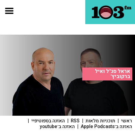
אראל סג"ל ואיל
ברקוביץ'
ראשי
|
תוכניות מלאות
|
RSS
|
האזנה בספוטיפיי
|
האזנה ב־Apple Podcasts
|
האזנה ב־youtube