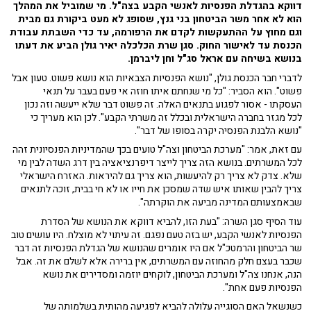
דווקא בהגדלת הפנסיות לאנשי הקבע בצה"ל. מי שמוביל את המהלך
הוא לא אחר משר הביטחון בני גנץ, שסופג לא מעט ביקורת גם מבית
וגם מחוץ על ההתעקשות לקדם את הרפורמה, עד כדי השבתת עבודת
הכנסת עד לאישור החוק. סגן שרת הכלכלה יאיר גולן הביע את דעתו
בנושא בשיחה עם אראל סג"ל וחן ליברמן.
לדברי חבר הכנסת גולן, "נושא הפנסיות הצבאיות הוא נושא פשוט. טעון אבל
פשוט". הוא הסביר: "כל מי שנחתם איתו חוזה אי פעם בעבר על תנאי
העסקתו - אסור לפגוע בתנאים האלה. זה פשוט דבר שלא ייעשה וזה נכון
לכל מגזר בחברה הישראלית ובכלל זה משרתי הקבע". לכן הוא מעריך כי
"נושא הלבנת הפנסיה יקרה בסופו של דבר".
עם זאת, אמר: "מערכת הביטחון וצה"ל טועים בכך שהמדיניות הפנסיונית זהה
לכל המשרתים. בנושא הזה צריך לייצר דיפרנציאציה בין דרג השדה לבין מי
שלא. צדק לא צריך רק להיעשות, הוא צריך גם להיראות. האזרח הישראלי
צריך להבין שאותו איש שדה שמסכן את חייו או לא חי בבית, זוכה לתנאים
שבאמצעותם המדינה מביעה את הוקרתה".
עוד הסיף סגן השרה: "בעת הזו, להביא דווקא את הנושא של הסדרת
הפנסיות לאנשי הקבע, יש בזה טעם נפגם. זה עיתוי לא מוצלח. היו עושים טוב
שר הביטחון והרמטכ"ל אם היו אומרים שהנושא של הגדלת הפנסיות זה דבר
שכבר בעצם חלק מהחוזה עם המשרתים, אין ברירה אלא לשלם את זה. אבל
הנה, אנחנו צה"ל ומערכת הביטחון, לוקחים יוזמה ומסדירים את נושא
הפנסיות פעם אחת".
כשנשאל האם הסוגייה עלולה להביא לפגיעה מהותית בשלמותה של