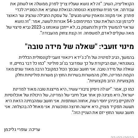
הקואליציה, השיב: "זה לא נושא שעליו צריך לפרק ממשלה או לשתק את
עבודתה. אני מניח שתימצא הנוסחה הגואלת שתביא את הסוגייה לכדי
פתרון. אני מקווה ומאמין שיש מגעים". על עסקת החבילה שהציג שר האוצר
ליברמן ובה העלאת שכר המינימום ב-54 אגורות לשעה, אמר: "זה נושא
שראוי להמשיך ולדון ולהתעמק בו, לא ייתכן שאנחנו ב-2023 נביא פיצוי של
מאה שקלים לאדם, למשפחה. זה קצת צחוק מהעבודה".
מינוי זועבי: "שאלה של מידה טובה"
בהמשך, הגיב למינויה של ח"כ ג'ידא רינאווי זועבי לקונסולית הכללית
בשנגחאי, ועם הביקורת על כך שמדובר בג'וב פוליטי: "כמו כל דבר בחיים, זו
שאלה של מידה טובה. אני חושב שבסך הכול כמקובל הרבה מאוד שנים מאז
הקמת המדינה, חלק מהמשרות בשירות החוץ הן משרות פוליטיות וחלק
מקצועיות. הרוב מקצועיות".
כמו כן, אמר: "יש לה ניסיון ציבורי עשיר, היא מייצגת טובה מאוד למדינת
ישראל, היא מציגה פן אחר אבל חיובי של המדינה, של היכולת של אוכלוסיות
להתקיים ביניהן יחסי רעות, אחווה ושותפות. אני חושב שמהבחינה הזאת היא
תעשה תפקיד מצוין, היא אישה חרוצה ומוכשרת. אני מאחל לה בהצלחה. אני
חושב ששר החוץ יזם את העניין הזה".
עריכה: עופרי גליכמן