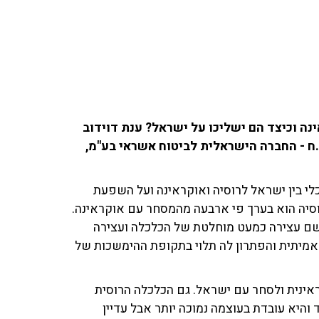
ה וכיצד הם ישליכו על ישראל? ענת דוידוב
ית ב.ס.ס.ח - החברה הישראלית לביטוח אשראי בע"מ,
י בין ישראל לרוסיה ואוקראינה ועל השפעת
וסיה הוא בערך פי ארבעה מהמסחר עם אוקראינה.
 שם עצירה כמעט מוחלטת של הכלכלה ועצירה
אמיתית והפתרון לה תלוי בתקופת ההימשכות של
ראינית ולסחר עם ישראל. גם הכלכלה הרוסית
היא עובדת בעוצמה נמוכה יותר אבל עדיין
מדודה, אבל לא כך הדבר באוקראינה", הדגישה.
ירו ולא בדולר"