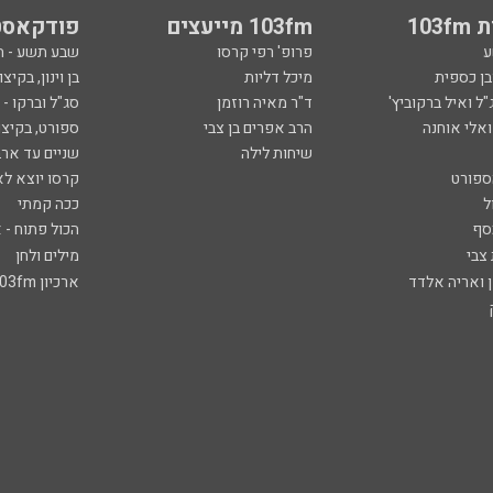
ל
ככה קמתי
סף
הכול פתוח - א
 צבי
מילים ולחן
ן ואריה אלדד
ארכיון 103fm