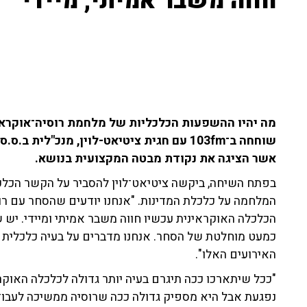
חווה משבר אמיתי, מיידי"
מה יהיו ההשפעות הכלכליות של מלחמת רוסיה־אוקראינ
שוחחה ב־103fm עם חגית ציטיאט-לוין, מנכ"ל
אשר הציגה את נקודת מבטה המקצועית בנושא.
בפתח השיחה, ביקשה ציטיאט־לוין להסביר על הקשר הכלכל
המלחמה על כלכלת המדינות. "אנחנו יודעים שהסחר עם ר
הכלכלה האוקראינית עכשיו חווה משבר אמיתי ומיידי. יש
כמעט מוחלטת של הסחר. אנחנו מדברים על בעיה כלכלית 
האירועים האלו".
"ככל שיתארכו ככה תיגרם בעיה יותר גדולה לכלכלה האוק
נפגעת אבל היא מספיק גדולה ככה שרוסיה ממשיכה לעבוד ו
הסופרים עובדים, היצואנים שולחים סחורה, אומנם בצורה 
"ארה"ב היא הכי מסוכנת - עדיף לסחור בא