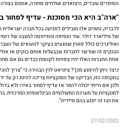
לדבריה, נתונים אלו מובילים לפגיעה בכל חברה ישראלית 
של מיליארד דולר. עוד הוסיפה והתייחסה למצבה של רוסיה
ואוליגרכים כולל פוטין שנוגעים בעיקר לנושאים של העבר
הבנקים זה שורשר לחברות שבבעלות אותם בנקים או אולי
אחת החברות האלו יהיו צפויות לקנסות כבדים גם אם סחרו 
כיצד ניתן להימנע מכך? ציטיאט־לוין הבהירה כי "צריך להכ
בתקופה הזו, הבדיקה של הסנקציות צריכה להיות רק על ידי
ולכן אם הייתי יכולה להמר אז עדיף לסחור באירו ולא בדול
לסנקציות על מערכת התשלומים הבינלאומית המרכזית. ברג
את הגז זה יפגע בהם מיידית".
27/02/2022
סחר
כלכלה
מלחמת רוסיה אוקראינה
חגי