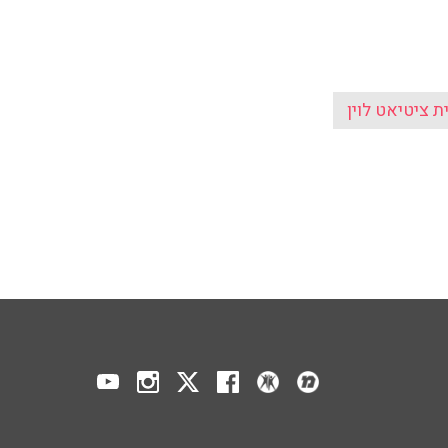
ים
מידע כללי
הפודקאסט
תנאי שימוש
ר
אודות הרדיו
 הפודקאסט
לוח שידורים
ר
מדיניות פרטיות
ע, בקיצור
הצהרת נגישות
כול
הרשמה לניוזלטר