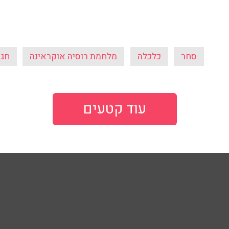
עוד קטעים
103
103fm מייעצים
פודקאסט
ע
פרופ' רפי קרסו
שבע תשע - 
ובן כספית
מיכל דליות
בן וינון, בקיצו
ל ואיל ברקוביץ'
ד"ר מאיה רוזמן
סג"ל וברקו -
ואלי אוחנה
הרב אפרים בן צבי
ספורט, בקיצו
שיחות לילה
שניים עד ארב
ספורט
קרסו יוצא לא