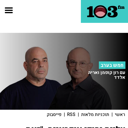
חמש בערב
עם רון קופמן ואריה
אלדד
ראשי
|
תוכניות מלאות
|
RSS
|
פייסבוק