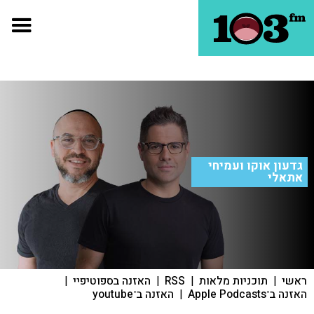
גדעון אוקו ועמיחי
אתאלי
ראשי
|
תוכניות מלאות
|
RSS
|
האזנה בספוטיפיי
|
האזנה ב־Apple Podcasts
|
האזנה ב־youtube