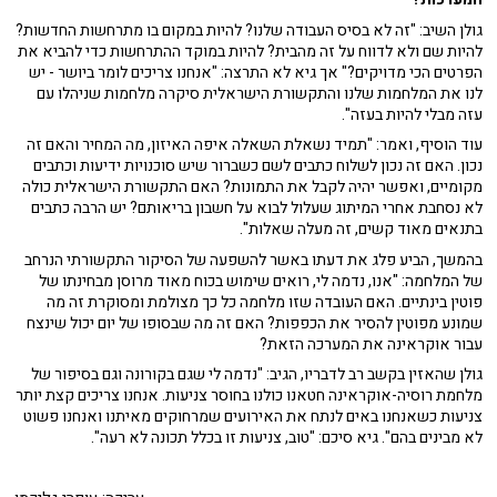
גולן השיב: "זה לא בסיס העבודה שלנו? להיות במקום בו מתרחשות החדשות?
להיות שם ולא לדווח על זה מהבית? להיות במוקד ההתרחשות כדי להביא את
הפרטים הכי מדויקים?" אך גיא לא התרצה: "אנחנו צריכים לומר ביושר - יש
לנו את המלחמות שלנו והתקשורת הישראלית סיקרה מלחמות שניהלו עם
עזה מבלי להיות בעזה".
עוד הוסיף, ואמר: "תמיד נשאלת השאלה איפה האיזון, מה המחיר והאם זה
נכון. האם זה נכון לשלוח כתבים לשם כשברור שיש סוכנויות ידיעות וכתבים
מקומיים, ואפשר יהיה לקבל את התמונות? האם התקשורת הישראלית כולה
לא נסחבת אחרי המיתוג שעלול לבוא על חשבון בריאותם? יש הרבה כתבים
בתנאים מאוד קשים, זה מעלה שאלות".
בהמשך, הביע פלג את דעתו באשר להשפעה של הסיקור התקשורתי הנרחב
של המלחמה: "אנו, נדמה לי, רואים שימוש בכוח מאוד מרוסן מבחינתו של
פוטין בינתיים. האם העובדה שזו מלחמה כל כך מצולמת ומסוקרת זה מה
שמונע מפוטין להסיר את הכפפות? האם זה מה שבסופו של יום יכול שינצח
עבור אוקראינה את המערכה הזאת?
גולן שהאזין בקשב רב לדבריו, הגיב: "נדמה לי שגם בקורונה וגם בסיפור של
מלחמת רוסיה-אוקראינה חטאנו כולנו בחוסר צניעות. אנחנו צריכים קצת יותר
צניעות כשאנחנו באים לנתח את האירועים שמרחוקים מאיתנו ואנחנו פשוט
לא מבינים בהם". גיא סיכם: "טוב, צניעות זו בכלל תכונה לא רעה".