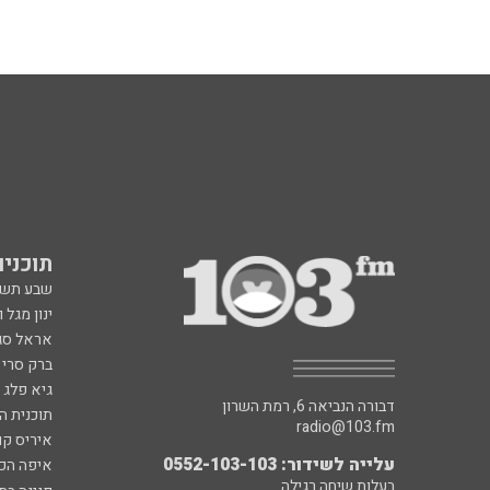
תוכניות fm
שבע תש
ינון מגל 
אראל סג"
ברק סרי 
גיא פלג
דבורה הנביאה 6, רמת השרון
תוכנית ה
radio@103.fm
איריס קו
עלייה לשידור: 0552-103-103
איפה הכ
בעלות שיחה רגילה