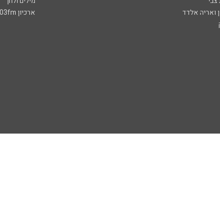
 צבי
מילים ולחן
ן ואריה אלדד
ארכיון 103fm