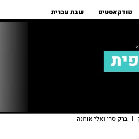
פודקאסטים
שבת עברית
א
פית
|
ברק סרי ואלי אוחנה