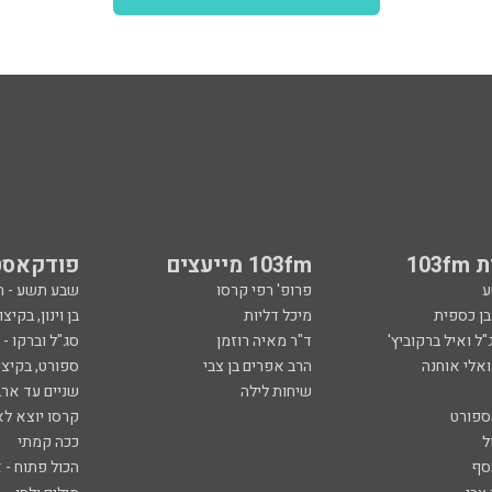
103
103fm מייעצים
פודקאסט
ע
פרופ' רפי קרסו
שבע תשע - 
ובן כספית
מיכל דליות
בן וינון, בקיצו
ל ואיל ברקוביץ'
ד"ר מאיה רוזמן
סג"ל וברקו -
ואלי אוחנה
הרב אפרים בן צבי
ספורט, בקיצו
שיחות לילה
שניים עד ארב
ספורט
קרסו יוצא לא
ל
ככה קמתי
סף
הכול פתוח - א