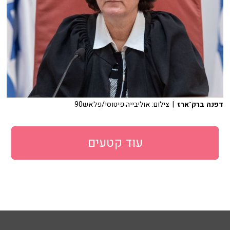
דפנה ברק־ארז
| צילום: אוליבייה פיטוסי/פלאש90
עוד קטעים