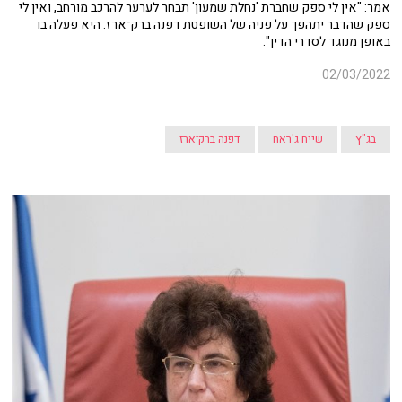
אמר: "אין לי ספק שחברת 'נחלת שמעון' תבחר לערער להרכב מורחב, ואין לי
ספק שהדבר יתהפך על פניה של השופטת דפנה ברק־ארז. היא פעלה בו
באופן מנוגד לסדרי הדין".
02/03/2022
בג"ץ
שייח ג'ראח
דפנה ברק־ארז