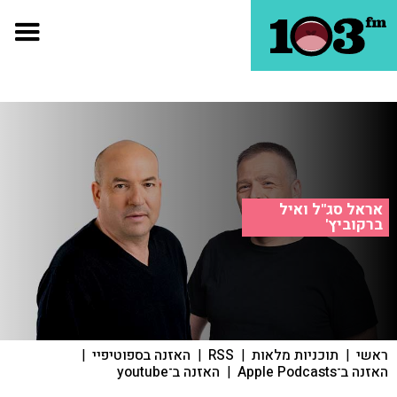
אראל סג"ל ואיל
ברקוביץ'
ראשי
|
תוכניות מלאות
|
RSS
|
האזנה בספוטיפיי
|
האזנה ב־Apple Podcasts
|
האזנה ב־youtube