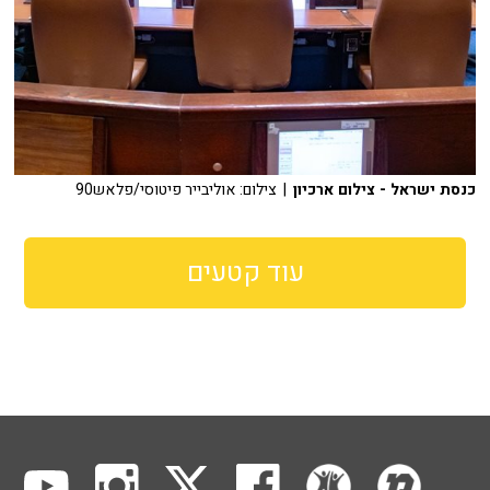
כנסת ישראל - צילום ארכיון
| צילום: אוליבייר פיטוסי/פלאש90
עוד קטעים