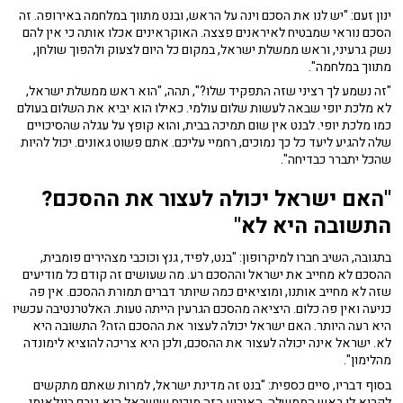
ינון זעם: "יש לנו את הסכם וינה על הראש, ובנט מתווך במלחמה באירופה. זה
הסכם נוראי שמבטיח לאיראנים פצצה. האוקראינים אכלו אותה כי אין להם
נשק גרעיני, וראש ממשלת ישראל, במקום כל היום לצעוק ולהפוך שולחן,
מתווך במלחמה".
"זה נשמע לך רציני שזה התפקיד שלו?", תהה, "הוא ראש ממשלת ישראל,
לא מלכת יופי שבאה לעשות שלום עולמי. כאילו הוא יביא את השלום בעולם
כמו מלכת יופי. לבנט אין שום תמיכה בבית, והוא קופץ על עגלה שהסיכויים
שלה להגיע ליעד כל כך נמוכים, רחמיי עליכם. אתם פשוט גאונים. יכול להיות
שהכל יתברר כבדיחה".
"האם ישראל יכולה לעצור את ההסכם?
התשובה היא לא"
בתגובה, השיב חברו למיקרופון: "בנט, לפיד, גנץ וכוכבי מצהירים פומבית,
ההסכם לא מחייב את ישראל וההסכם רע. מה שעושים זה קודם כל מודיעים
שזה לא מחייב אותנו, ומוציאים כמה שיותר דברים תמורת ההסכם. אין פה
כניעה ואין פה כלום. היציאה מהסכם הגרעין הייתה טעות. האלטרנטיבה עכשיו
היא רעה היותר. האם ישראל יכולה לעצור את ההסכם הזה? התשובה היא
לא. ישראל אינה יכולה לעצור את ההסכם, ולכן היא צריכה להוציא לימונדה
מהלימון".
בסוף דבריו, סיים כספית: "בנט זה מדינת ישראל, למרות שאתם מתקשים
לקרוא לו ראש הממשלה. האירוע הזה מוכיח שישראל היא גורם בינלאומי