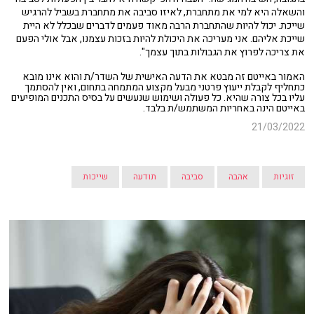
והשאלה היא למי את מתחברת, לאיזו סביבה את מתחברת בשביל להרגיש
שייכת. יכול להיות שהתחברת הרבה מאוד פעמים לדברים שבכלל לא היית
שייכת אליהם. אני מעריכה את היכולת להיות בזכות עצמנו, אבל אולי הפעם
את צריכה לפרוץ את הגבולות בתוך עצמך".
האמור באייטם זה מבטא את הדעה האישית של השדר/ת והוא אינו מובא
כתחליף לקבלת ייעוץ פרטני מבעל מקצוע המתמחה בתחום, ואין להסתמך
עליו בכל צורה שהיא. כל פעולה ושימוש שנעשים על בסיס התכנים המופיעים
באייטם הינה באחריות המשתמש/ת בלבד.
21/03/2022
זוגיות
אהבה
סביבה
תודעה
שייכות