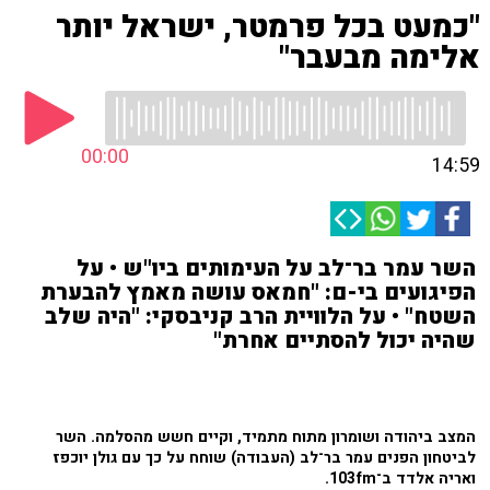
"כמעט בכל פרמטר, ישראל יותר
אלימה מבעבר"
00:00
14:59
השר עמר בר־לב על העימותים ביו"ש • על
הפיגועים בי-ם: "חמאס עושה מאמץ להבערת
השטח" • על הלוויית הרב קניבסקי: "היה שלב
שהיה יכול להסתיים אחרת"
המצב ביהודה ושומרון מתוח מתמיד, וקיים חשש מהסלמה. השר
לביטחון הפנים עמר בר־לב (העבודה) שוחח על כך עם גולן יוכפז
ואריה אלדד ב־103fm.