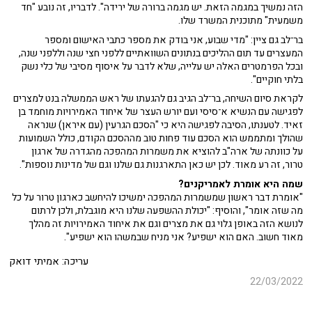
הזה נמשיך במגמה הזאת. יש מגמה ברורה של ירידה". לדבריו, זה נובע "חד
משמעית" מתוכנית המשרד שלו.
בר־לב גם ציין: "מדי שבוע, אני בודק את מספר כתבי האישום ומספר
המעצרים עד תום ההליכים בנתונים השוואתיים ללפני חצי שנה וללפני שנה,
ובכל הפרמטרים האלה יש עלייה, שלא לדבר על איסוף מסיבי של כלי נשק
בלתי חוקיים".
לקראת סיום השיחה, בר־לב הגיב גם להגעתו של ראש הממשלה בנט למצרים
לפגישה עם הנשיא א־סיסי ועם יורש העצר של איחוד האמירויות מוחמד בן
זאיד. לטענתו, הסיבה לפגישה היא כי "הסכם הגרעין (עם איראן) שנראה
שהולך ומתממש הוא הסכם עוד פחות טוב מההסכם הקודם, כולל השמועות
על כוונתה של ארה"ב להוציא את משמרות המהפכה מהגדרה של ארגון
טרור, זה רע מאוד. לכן יש כאן התארגנות גם שלנו וגם של מדינות נוספות".
שמה היא אומרת לאמריקנים?
"אומרת דבר ראשון שמשמרות המהפכה ימשיכו להיחשב כארגון טרור על כל
מה שזה אומר", והוסיף: "יכולת ההשפעה שלנו היא מוגבלת, ולכן לרתום
לנושא הזה באופן גלוי גם את מצרים וגם את איחוד האמירויות זה מהלך
מאוד חשוב. האם הוא ישפיע? אני מניח שבמשהו הוא ישפיע".
עריכה: אמיתי דואק
22/03/2022