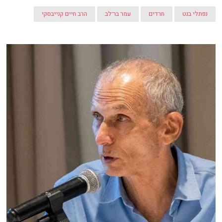
נפתלי בנט
חרדים
עמר בר־לב
הרב חיים קנייבסקי