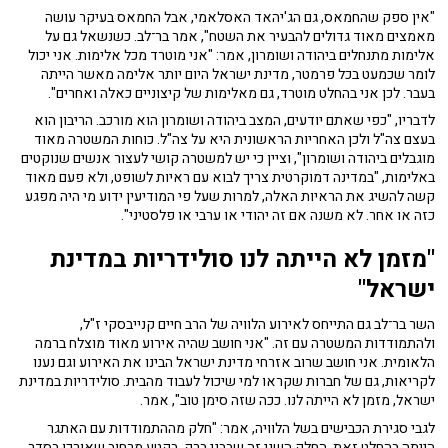
"אין ספק שהחמאס, גם הג'יהאד האסלאמי, אבל החמאס בעיקר עושה
מאמצים מאוד גדולים להבעיר את השטח", אמר בר־לב. כשנשאל גם על
אלימות מתנחלים ביהודה ושומרון, אמר: "אני מוטרד מכל אלימות. אני יכול
לומר שכמעט בכל פרמטר, מדינת ישראל היום יותר אלימה מאשר הייתה
בעבר. לכן אני בהחלט מוטרד, גם מאלימות של קיצוניים כאלה ואחרים".
לדבריו, "כפי שאתם יודעים, המצב ביהודה ושומרון הוא מורכב. הריבון הוא
בעצם צה"ל ולכן האחריות הראשונית היא על צה"ל. כוחות המשטרה מאוד
מוגבלים ביהודה ושומרון", וציין כי יש למשטרה קושי לעצור אנשים שנוקטים
באלימות, "במדינה דמוקרטית צריך לבוא עם ראיות לשופט, ולא פעם מאוד
קשה להשיג את הראיות האלה, למרות שעל פי המודיעין ידוע מי היה מפגע
כזה או אחר. לא משנה אם זה יהודי או ערבי או פלסטיני".
"מזמן לא הייתה לנו סולידריות במדינת
ישראל"
השר בר־לב גם התייחס לאירוע הלוויה של הרב חיים קנייבסקי ז"ל,
ולהתמודדות המשטרה עם זה. "אני חושב שהיה אירוע מאוד מוצלח ברמה
הלאומית. אני חושב שרוב אזרחי מדינת ישראל הבינו את האירוע וגם נענו
לקריאות, גם של חברות שקראו למי שיכול לעבוד מהבית. סולידריות במדינת
ישראל, מזמן לא הייתה לנו. ככה שזה סימן טוב", אמר.
לגבי סגירת הכבישים בשל הלוויה, אמר: "חלק מההתמודדות עם האתגר
הייתה בהחלט זאת. החלק השני זה שבבני ברק, בקטע מרחוב שאורכו בסדר