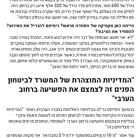
גודל של 600 מטר, מתרכזים סדר גודל של 320 אלף איש, רק ברחוב הזה.
לסיים את זה בשלום, בלי שאף אברך נדרס, כפי שקרה בהלוויה קודמת או
חס וחלילה מה שקרה במירון לפני שנה, אני חושב שזו בהחלט הצלחה".
הייתה כאן טקטיקה של הפחדה מראש? ניסיתם להגדיל את האירוע?
להפחיד את הציבור?
"לא. אני חושב שבסופו של דבר היה אירוע רגוע מאוד, התנהל בצורה טובה
מאוד. הכוחות הרלוונטיים, בעיקר המשטרה, פעלה וניתחה ועסקה במקרים
ותגובות והכינה את עצמה למצבים קשים. דרך אגב, היה שלב מסוים שהיה
יכול בקלות להסתיים בצורה אחרת, כאשר אברכים פרצו לתוך מתחם הקבר.
באופן אינסטנקטיבי, מה שבדרך כלל צפוי זה שהשוטרים יבלמו אותם, ומה
שהם עשו זה בדיוק ההיפך, לאור ניתוח של המצב".
"המדיניות המוצהרת של המשרד לביטחון
הפנים זה לצמצם את הפשיעה ברחוב
הערבי"
בהמשך התייחס בר־לב גם לנתוני האלימות בחברה הערבית, ואמר: "המדיניות
המוצהרת והקיימת של המשרד לביטחון הפנים זה לעשות מאמץ עיקרי
בבלימת ובצמצום הפשיעה ברחוב הערבי. לשמחתי, הנתונים מראים שאנחנו
די מצליחים בזה".
עוד אמר: "מ־16 נרצחים בספטמבר ירדנו ל־5 בפברואר. אני מקווה שהחודש