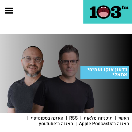
גדעון אוקו ועמיחי
אתאלי
ראשי
|
תוכניות מלאות
|
RSS
|
האזנה בספוטיפיי
|
האזנה ב־Apple Podcasts
|
האזנה ב־youtube