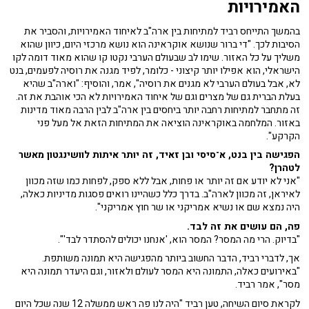
האמירויות
בהמשך התייחס רביד למתיחות בין ארה"ב לאיחוד האמירויות, והסביר את
הסיבות לכך. "די ברור שנושא אוקראינה הוא נושא מרכזי היום, כיוון שהוא
משליך על כל האזור. שימו לב שבעולם הערבי נקטו קו שהוא מאוד דומה לקו
הישראלי, הוא אפילו יותר קיצוני - כלומר, לפיד מגנה את רוסיה לפעמים, בנט
לא, אבל בעולם הערבי לא מגנים את רוסיה", אמר, והוסיף: "וארה"ב שהיא
בעלת הברית גם של מצרים וגם של איחוד האמירויות לא הכי אוהבת את זה.
זה מתחבר למתיחות רחבה יותר ביחסים בין ארה"ב לבין הרבה מאוד מדינות
באזור. המלחמה באוקראינה הוציאה את המתיחות הזאת אל מעל פני
הקרקע".
הפגישה בין בנט, א־סיסי ובן זאיד, זה יותר איתות לוושינגטון מאשר
לטהרן?
"אני לא יודע אם זה יותר או פחות, אבל ללא ספק, לפחות כמו שזה מכוון
לאיראן, זה מכוון לארה"ב. בדרך כלל כשהיינו רואים פסגות מדיניות כאלה,
היה נמצא שם או נשיא אמריקני או שר חוץ אמריקני".
פה, הם עושים את זה לבד.
"בדיוק. הרי מה המסר? המסר הוא, 'אנחנו יכולים להסתדר לבד'".
אך, לדברי רביד, הדבר החשוב ביותר מהפגישה היא תמונה משותפת.
"באירועים כאלה, התמונה היא המסר לעולם ולאזור, וגם היעדר תמונה היא
מסר", אמר רביד.
לקראת סיום השיחה, טען רביד "היה לנו פה ראש ממשלה 12 שנה שכל היום