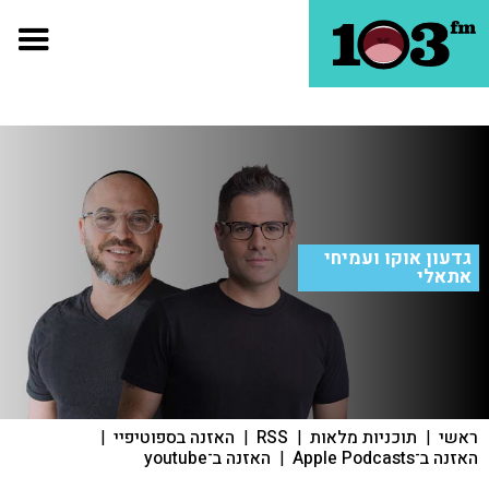
גדעון אוקו ועמיחי
אתאלי
ראשי
|
תוכניות מלאות
|
RSS
|
האזנה בספוטיפיי
|
האזנה ב־Apple Podcasts
|
האזנה ב־youtube