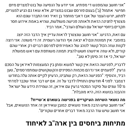
"אני חושב שהמפגש די מפתיע. אני יודע על הנסיעה של בנט למצרים מיום
חמישי. אתמול (ב') בעצם פורסם שבנט במצרים, אלא שאז גם הגיע למצרים,
לפתע, יורש העצר של אבו דאבי מוחמד בן זאיד ואז התברר שגם הוא
מצטרף לחגיגה הזאת ולאותה פגישה משולשת, שהיא באמת אירוע חסר
תקדים ביחסי ישראל עם העולם הערבי", אמר רביד.
עם זאת, הדגיש: "אני חושב שנצטרך לראות עדיין איך הדבר הזה יוצג
בפומבי. אין תמונות וגם לא יצאה אף הודעה רשמית. זה די משונה. אני רוצה
לקוות שזה הכול קשור לנוהג של האמירתים לפרסם דברים רק אחרי שהם
קורים, ולא שזה איזשהו חשש להציג תמונה משותפת עם ראש ממשלת
ישראל, כי אז זה סימן לא טוב".
לדבריו, לפגישה הזאת אין קשר למשא ומתן בין המעצמות לאיראן על הסכם
גרעין. "לפעמים אני נדהם מכמות הספינים והקשקושים שמתפרסמים", טען
רביד, והוסיף: "הפגישה הזאת, רק שתבינו, הרעיון לקיים אותה עלה בחודש
דצמבר. לפני 4 חודשים התחילו לדבר על זה. אם יש דבר אחד שכבר למדתי
מ־10 שנים של סיקור הסכמי גרעין עם איראן, זה שמידת הידע של ישראל
וההבנה בנושא הזה, היא מוגבלת".
מה נושאי השיחה העיקריים בפגישה בשארם א־שייח?
"אני חושב שיש הרבה מאוד נושאים. כמובן שאיראן זה אחד הנושאים, אבל
אני חושב שיש עוד הרבה מאוד דברים אחרים שקורים".
מתיחות ביחסים בין ארה"ב לאיחוד