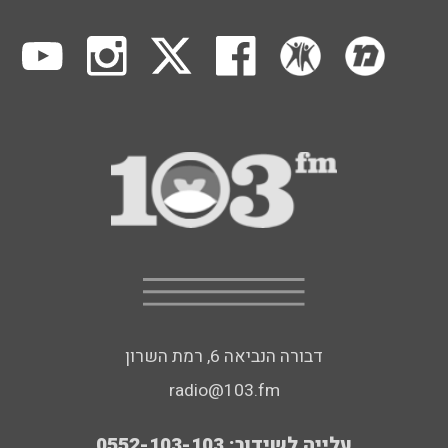
דבורה הנביאה 6, רמת השרון
radio@103.fm
עלייה לשידור: 0552-103-103