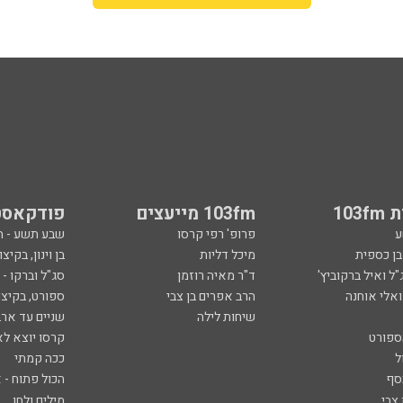
103
103fm מייעצים
פודקאסט
ע
פרופ' רפי קרסו
שבע תשע - 
ובן כספית
מיכל דליות
בן וינון, בקיצו
ל ואיל ברקוביץ'
ד"ר מאיה רוזמן
סג"ל וברקו -
ואלי אוחנה
הרב אפרים בן צבי
ספורט, בקיצו
שיחות לילה
שניים עד ארב
ספורט
קרסו יוצא לא
ל
ככה קמתי
סף
הכול פתוח - א
 צבי
מילים ולחן