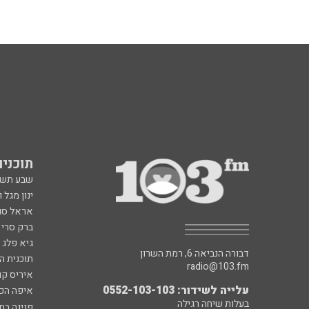
תוכניות fm
שבע תש
ינון מגל 
אראל סג"
ברק סרי 
גיא פלג
דבורה הנביאה 6, רמת השרון
תוכנית ה
radio@103.fm
איריס קו
עלייה לשידור: 0552-103-103
איפה הכ
בעלות שיחה רגילה
פנינה בת