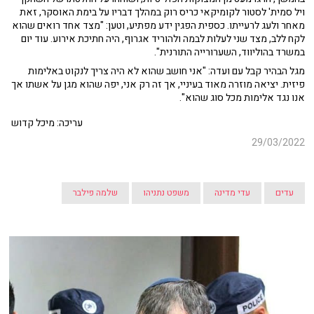
ויל סמית' לסטור לקומיקאי כריס רוק במהלך דבריו על בימת האוסקר, זאת
מאחר ולעג לרעייתו. כספית הפגין ידע מפתיע, וטען: "מצד אחד רואים שהוא
לקח ללב, מצד שני לעלות לבמה ולהוריד אגרוף, היה חתיכת אירוע. עוד יום
במשרד בהוליווד, השערורייה התורנית".
מגל הבהיר קבל עם ועדה: "אני חושב שהוא לא היה צריך לנקוט באלימות
פיזית. יציאה מוזרה מאוד בעיניי, אך זה רק אני, יפה שהוא מגן על אשתו אך
אנו נגד אלימות מכל סוג שהוא".
עריכה: מיכל קדוש
29/03/2022
עדים
עדי מדינה
משפט נתניהו
שלמה פילבר