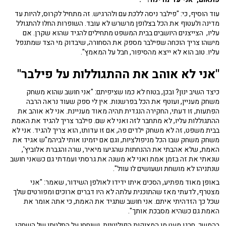
עוד הוסיף, כי: "פילבר ניסה ללכת עם ולהרגיש. זה מתחיל לקרוס, להיות עד
מדינה ולעטוף את הכל בצלופן מרשרש לא עובד. השופרות החלו להתגולל
עליו, הצייצנים היושבים בבית המשפט מתחילים להגיד שהוא שקרן. אם
מישהו צריך הוכחה שפילבר מספק את הסחורה, שיבדוק מי הצד שמתנפל
עליו. טוב הוא לא ייצא מהסיפור, חבל על המאמץ".
"אני לא אוהב את ההתגוללות על פילבר"
כיצד השיב ינון? ובכן, בטוח לא כמו שציפיתם: "אני חושב שהוא משחק
משחק מעניין, ועוטף את הכל בפרשנות. אין לי ספק שעוד נראה הרבה
הפתעות, זו דעתי, החקירה הנגדית תהיה מאוד מעניינת. אני לא אוהב את
ההתגוללות עליו, לא מתחבר לזה ואני לא שם. פילבר צריך להגיד את האמת
בבית משפט, זה לא משחק ילדים פה, אם זו עדותו, הוא צריך להגיד. אני לא
משחק משחק שבו הכל מניפולציות, וגם אם יזמינו אותי לביהמ"ש אגיד את
האמת, שלא אהבתי את ההנחתות שהגיעו מיאיר, שרה והגברת אלוביץ',
שנאתי את זה בזמן אמת ואני לא משנה את גרסתי ועמדתי גם כשאני חושב
שנתניהו לא מושחת ושעושים לו עוול".
באופן מאוד מפתיע, הסכים איתו ידידו לאולפן השידור, שאמר: "אני
מצטרף, לדעתי מאז שהתוכנית עלתה לא היו דברים ארוכים ומפורטים שלך
שכל כך הזדהיתי איתם. אני חושב שתגיד את האמת, כי אתה אומר את
האמת גם כשהיא מסבכת אותך".
בהמשך, חרגו מעט מן המצוקות הפוליטיות, ושוחחו על החלטתו של השחקן