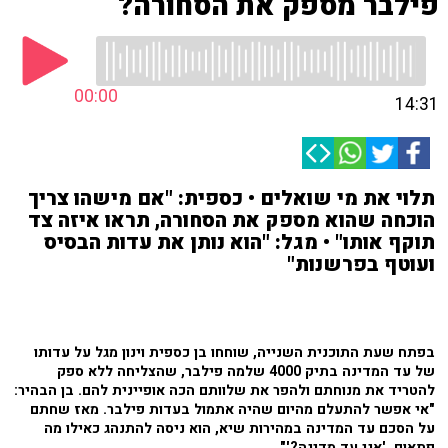
פילבר מספק את הסחורה?
00:00
14:31
תלוי את מי שואלים • כספית: "אם מישהו צריך
הוכחה שהוא מספק את הסחורה, תראו איזה צד
תוקף אותו" • מגל: "הוא נותן את עדות הבסיס
ועוטף בפרשנות"
בפתח שעת התוכנית השנייה, שוחחו בן כספית וינון מגל על עדותו
של עד המדינה בתיק 4000 שלמה פילבר, שהצליחה ללא ספק
להטריד את מנוחתם ולהפר את שלוותם הכה אופיינית להם. בן הבהיר:
"אי אפשר להתעלם מהיום שהיה אתמול בעדות פילבר. מאז שחתם
על הסכם עד המדינה במהירות שיא, הוא ניסה להתנהג כאילו מה
פתאום, 'אני עד מדינה?'".