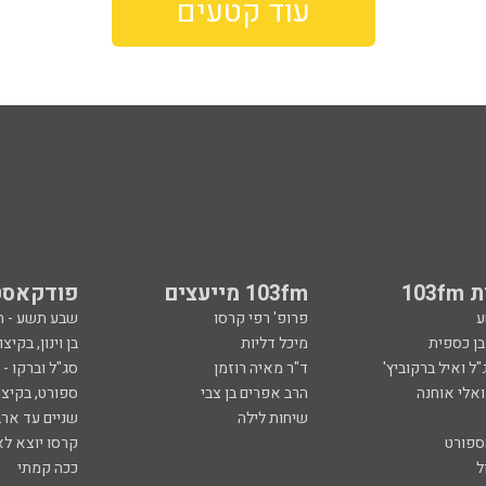
עוד קטעים
103
103fm מייעצים
פודקאסט
ע
פרופ' רפי קרסו
שבע תשע - 
ובן כספית
מיכל דליות
בן וינון, בקיצו
ל ואיל ברקוביץ'
ד"ר מאיה רוזמן
סג"ל וברקו -
ואלי אוחנה
הרב אפרים בן צבי
ספורט, בקיצו
שיחות לילה
שניים עד ארב
ספורט
קרסו יוצא לא
ל
ככה קמתי