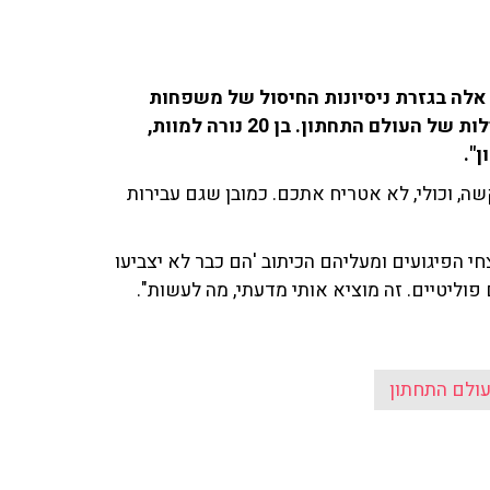
לה בגזרת ניסיונות החיסול של משפחות
הפשע: "למרות הפיגועים והנפגעים, לא מפסיקה הפעילות של העולם התחתון. בן 20 נורה למוות,
ך, הוסיף לתאר: "בקטטה סמוך לטיילת נפצע בן 27 קשה, וכולי, לא אטריח אתכם. כמובן שגם עבירות
 הפיגועים ומעליהם הכיתוב 'הם כבר לא יצביעו
וליטיים. זה מוציא אותי מדעתי, מה לעשות".
ולם התחתון