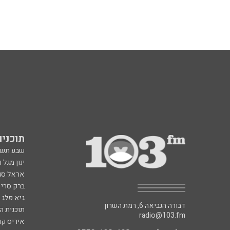
תוכניות fm
שבע תש
ינון מגל 
אראל סג"
ברק סרי 
גיא פלג
דבורה הנביאה 6, רמת השרון
תוכנית ה
radio@103.fm
איריס קו