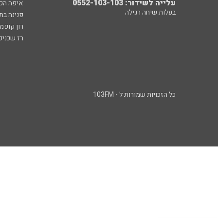
עלייה לשידור: 0552-103-103
איפה הכ
בעלות שיחה רגילה
פנינה בת
רון קופמ
רז שכניק
כל הזכויות שמורות ל - 103FM