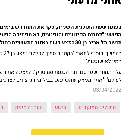
אותי מדעתי"
בפתח שעת התוכנית השנייה, סקר את המתרחש בימים א
תושב תל אביב בן 30 נפצע קשה באזור התעשייה בחולון".
בהמש
המין לא שוככות".
על התמונה שפרסם חבר הכנסת סמוטריץ', המציגה את נרצחי
לעולם': "אתה מניאק שמשתמש בצילומי הנרצחים לצרכים פ
03/04/2022
סיכולים ממוקדים
פיגוע
הטרדה מינית
הע