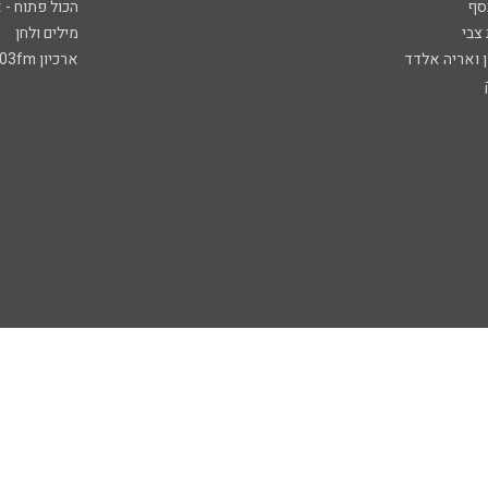
סף
הכול פתוח - א
 צבי
מילים ולחן
ן ואריה אלדד
ארכיון 103fm