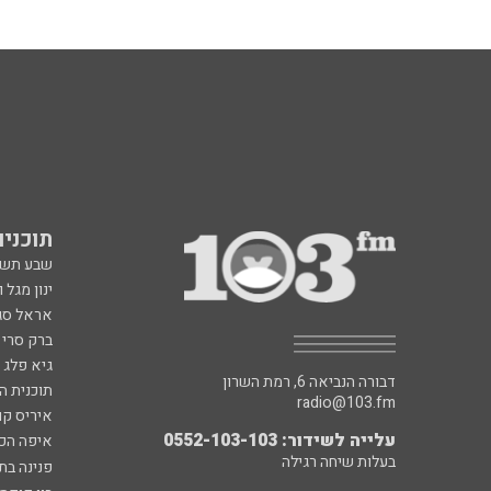
תוכניות fm
שבע תש
ינון מגל 
אראל סג"
ברק סרי 
גיא פלג
דבורה הנביאה 6, רמת השרון
תוכנית ה
radio@103.fm
איריס קו
עלייה לשידור: 0552-103-103
איפה הכ
בעלות שיחה רגילה
פנינה בת