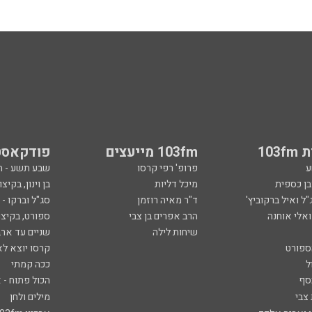
103
103fm מייעצים
פודקאסט
ע
פרופ' רפי קרסו
שבע תשע - 
ובן כספית
מיכל דליות
בן וינון, בקיצו
ל ואיל ברקוביץ'
ד"ר מאיה רוזמן
סג"ל וברקו -
ואלי אוחנה
הרב אפרים בן צבי
ספורט, בקיצו
שיחות לילה
שניים עד ארב
ספורט
קרסו יוצא לא
ל
ככה קמתי
סף
הכול פתוח - א
 צבי
מילים ולחן