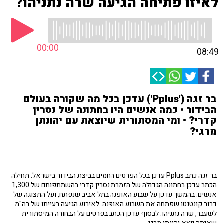
לאיזו פתיחה הגיעה שרה נתניהו?
00:00
08:49
בר זגה ('Pplus') עדכן בכל מה שקורה בעולם
הבידור • כמה אנשים היו בחתונה של נסרין
קדרי? • ומי המסתורית שיוצאת עם יהונתן
מרגי?
בר זגה כתב Pplus עדכן בכל הפרטים החמים בביצת הבידור בישראל. תחילה
הכתב עדכן בחתונה הגדולה של הזמרת נסרין קדרי בהשתתפותם של 1,300
אנשים. בהמשך עדכן על שבוע האופנה בתל אביב שנפתח, ועל התצוגה של
דרור קונטנטו שפתחה את השבוע האופנה. לאירוע הגיעה רעייתו של רה"מ
לשעבר, שרה נתניהו. לבסוף עדכן הכתב בפרטים על הבחורה המיסתורית
שאיתה יוצא יהונתן מרגי.