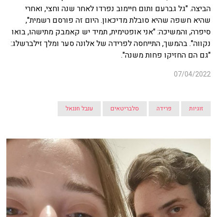
הביצה. "גל גברעם ותום חיימוב נפרדו לאחר שנה וחצי, ואחרי
שהיא חשפה שהיא סובלת מדיכאון. היום זה פורסם רשמית",
סיפרה, והמשיכה: "אני אופטימית, תמיד יש קאמבק מתישהו, בואו
נקווה". בהמשך, התייחסה לפרידה של אלונה סער ומלך זילברשלג:
"גם הם החזיקו פחות משנה".
07/04/2022
זוגיות
פרידה
סלבריטאים
ענבל חננאל