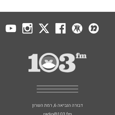
דבורה הנביאה 6, רמת השרון
radio@103.fm