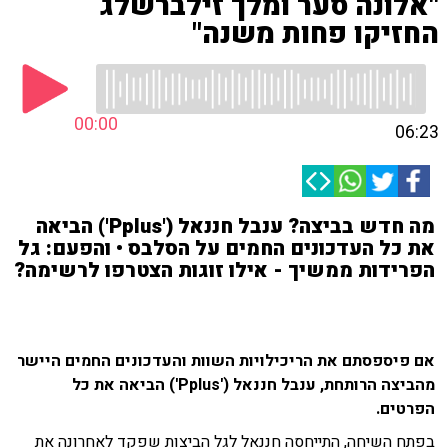
"אלונה סער ומלך זילברשלג
החזיקו פחות משנה"
00:00
06:23
מה חדש בביצה? ענבל חננאל ('Pplus') הביאה
את כל העדכונים החמים על הסלבס • והפעם: גל
הפרידות ממשיך - אילו זוגות הצטרפו לרשימה?
אם פיספסתם את הריכילויות השוות והעדכונים החמים היישר
מהביצה הרותחת, ענבל חננאל ('Pplus') הביאה את כל
הפרטים.
בפתח השיחה, התייחסה חננאל לגל הביצות שפקד לאחרונה את