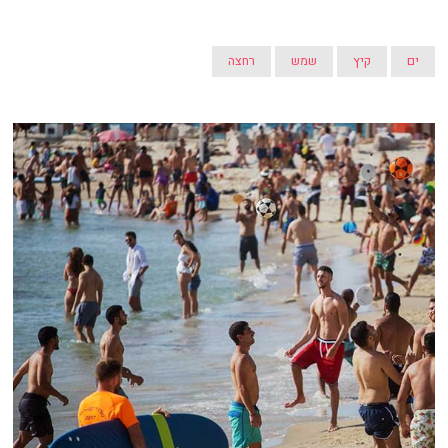
ים
קיץ
שמש
רחצה