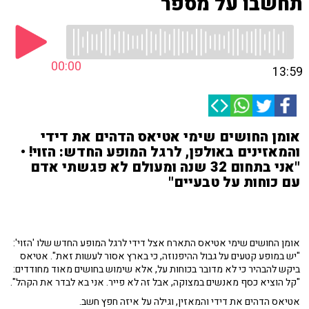
תחשבו על מספר
00:00
13:59
אומן החושים שימי אטיאס הדהים את דידי
והמאזינים באולפן, לרגל המופע החדש: הזוי! •
"אני בתחום 32 שנה ומעולם לא פגשתי אדם
עם כוחות על טבעיים"
אומן החושים שימי אטיאס התארח אצל דידי לרגל המופע החדש שלו 'הזוי':
"יש במופע קטעים על גבול ההיפנוזה, כי בארץ אסור לעשות זאת". אטיאס
ביקש להבהיר כי לא מדובר בכוחות על, אלא שימוש בחושים מאוד מחודדים:
"קל הוציא כסף מאנשים במצוקה, אבל זה לא פייר. אני בא לבדר את הקהל".
אטיאס הדהים את דידי והמאזין, וגילה על איזה חפץ חשב.