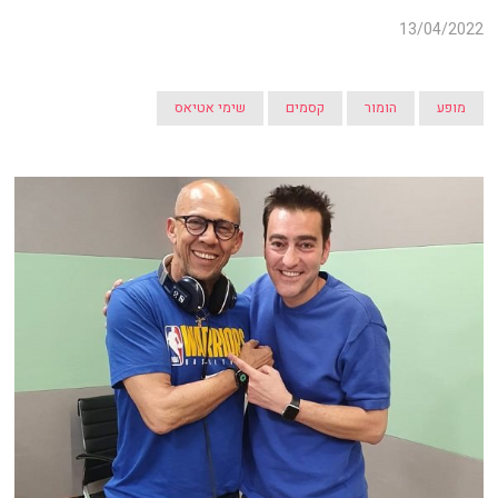
13/04/2022
מופע
הומור
קסמים
שימי אטיאס