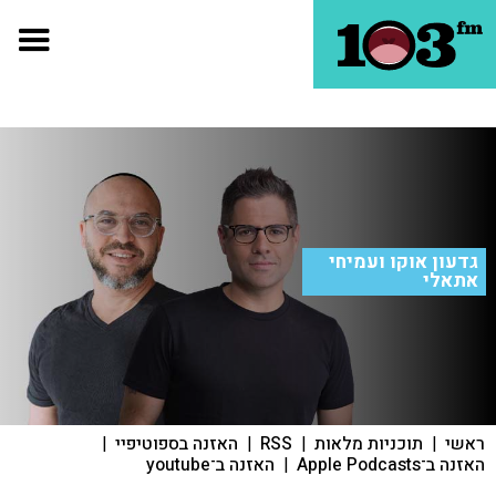
גדעון אוקו ועמיחי
אתאלי
ראשי
|
תוכניות מלאות
|
RSS
|
האזנה בספוטיפיי
|
האזנה ב־Apple Podcasts
|
האזנה ב־youtube