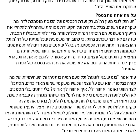
צריך לקחת את שלומית פרגו ברנע (היועצת המשפטית של משרד
רה"מ) ולהעמיד אותה לדין על הפרת אמונים?
"אני אומר שכשבן אדם עושה דבר שהוא בניגוד לחוק במודע, יש סנקציות,
שיחקרו את העניין הזה".
על מה אתה מתבסס?
"יש חוק לגבי מעון רה"מ, רק ועדת הכספים של הכנסת מוסמכת לזה. מה
שקרה עם השנים, בגלל ביקורת של תקשורת מסוימת שהתחילה להלחיץ את
הייעוץ המשפטי, הם הוציאו הנחיה כללית שזה צריך להיות בגבולות הסביר,
שזה גם לא דבר שכתוב בחוק, כי כתוב חד משמעית שכל ענייניו של רה"מ וכל
ההוצאות הן תחת ועדת הכספים. אז בגלל שאנשים מפחדים להיות מזומנים
למקומות מסוימים או מפחדים שיראיינו אותם או יגישו שאילתות, הם
ממציאים חוקים משל עצמם. פקיד מדינה, אסור לו להמציא את החוק, הוא
צריך לנהוג תחת החוק וכשהוא לא עושה את זה, הוא בסכנה של הפרת
אמונים".
עוד אמר: "בנט ש'בא לשנות' וכל פעם הטיח בנתניהו על השחיתויות ועל מה
קורה בבלפור, הוא שם על עצמו עכשיו משקפי שמש מאוד כהים, מסתכל
לצד השני ואומר 'אישרו לי'. איך אישרו לך אדוני? בלי דיונים, בלי מסמכים,
לא הלכו לוועדת הכספים כי לא נוח להם? מה שיותר מגוחך זה שבאה לשכת
בנט ואומרת, 'אנחנו מוכנים להיות שקופים לחלוטין', בוא נראה מה זה
שקיפות לחלוטין. אותי לקחו למשרד המשפטים לדיון אצל היועץ המשפטי
לממשלה על כל חשבונית של נייר טואלט, לשאול האם רה"מ השתמש בזה או
במשחת שיניים כזו, האם זה פרטי, האם זה ציבורי. בוא נראה. מר בנט, תביא