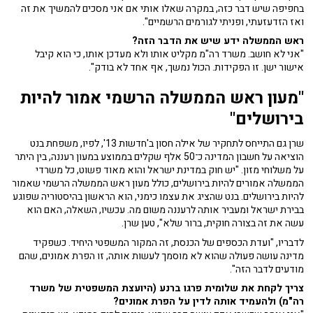
לדברי שרן, "יכול להיות שמישהו בעבר נתן אישור ואף פעם לא בדקו אם
צריך להמשיך לקיים אותו. כשאני נכנסתי לתפקיד, לא נאמר לי מעולם
בחפיפה שיש דבר כזה, במקרה שאלו אותי אם אני מסכים להמשיך את זה
ואז הזדעזעתי, ופניתי לגורמים הרשמיים".
ראש הממשלה ידע שיש את הדבר הזה?
"אני לא חושב. משרד רה"מ מקליט אותו ולא מעדכן אותו, כי הוא קיבל
אישור ישן. זו הפקידות. הכול נמשך, אף אחד לא בודק".
"מעון ראש הממשלה הרשמי אמור להיות
בירושלים"
שרן גם התייחס לתחקיר של אילה חסון ב'חדשות 13', לפיו, משפחת בנט
הוציאה על חשבון המדינה כ־50 אלף שקלים בממוצע במעון רעננה, בין היתר
על משלוחי מזון. "יש חוק במדינת ישראל והוא מאוד פשוט, כל משרדי
הממשלה אמורים להיות בירושלים, כולל מעון ראש הממשלה הרשמי שאמור
להיות בירושלים. בנט שהציג את עצמו כימני, הוא הראשון בהיסטוריה שפוגע
בבירת ישראל ומעביר אותה לרעננה משום מה. עכשיו, השאלה, האם הוא
עשה את זה בצורה חוקית, ברור שלא", טען שרן.
לדבריו, "ועדת הכספים של הכנסת, זה המקור המשפטי היחיד. כשפקיד
מדינה עושה פעולה שהוא לא מוסמך לעשות אותה, זו הפרת אמונים, שהם
מודעים לדבר הזה".