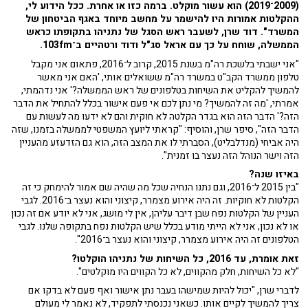
חשף לפני כשבוע וחצי
בן כספית
כי מערכת ההקלטה שהותקנה
בתקופת אולמרט פעלה בלשכת נתניהו - ללא ידיעתו. לדברי כספית,
"יכול להיות שהעשור הראשון של נתניהו בלשכת ראש הממשלה
(2009־2019) הוא עשור מוקלט. ברמה כזו או אחרת. ככל הידוע לי,
ההקלטות אמורות היו להישמר על מחשב מיוחד באגף הביטחון של
המשרד". דוד שרן, לשעבר ראש הסגל של נתניהו בתקופתו כראש
הממשלה, שוחח על כך עם אראל סג"ל ודוד ורטהיים ב־103fm.
"אני ישבתי בלשכת רה"מ בשנת 2015, קרוב ל־2016, פתאום אני מקבל
טלפון ממשרד הקב"ט במשרד רה"מ ששואלים אותי, 'האם אני מאשר
להמשיך להקליט את השיחות בטלפונים של ראש הממשלה?' אני נדהמתי,
אמרתי, 'מה זה להמשיך? מי נתן לכם אי פעם אישור בכלל להתחיל את הדבר
הזה?' הדבר הזה הוא בגדר הקלטה לא חוקית והם לא ידעו מה לעשות עם
הדבר הזה", סיפר שרן, והוסיף: "קראתי ליועץ המשפטי לממשלה בזמנו, שזה
היה אביחי (מנדלבליט), הסברתי לו את המצב הזה, הוא גם הזדעזע מהעניין
הזה וישר הנוהל הזה נעצר בו זמנית".
באיזו שנה?
"בין 2015 ל־2016, וגם נתנו הנחיה שכל מה שהיה שם אמור להימחק כי זה
הקלטות לא חוקיות. זה היה אירוע מצמרר, קיצוני והוא נעצר ב־2016. לגבי
העניין של הקלטות נפח שבן דיבר עליהן, אין לי מושג, אני לא יודע אם זה נכון
או לא נכון, אני לא הייתי מודע בכלל שיש הקלטות נפח בתקופה שלנו. לגבי
הטלפונים זה היה אירוע מצמרר, קיצוני והוא נעצר ב־2016".
זאת אומרת, עד 2016, כל השיחות של נתניהו הוקלטו?
"לא כל השיחות, חלק מהקווים, לא כל הקווים היו מוקלטים".