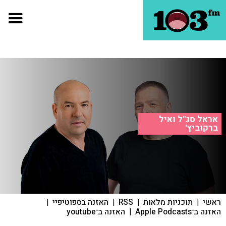
אראל סג"ל ואיל
ברקוביץ'
ראשי
|
תוכניות מלאות
|
RSS
|
האזנה בספוטיפיי
|
האזנה ב־Apple Podcasts
|
האזנה ב־youtube