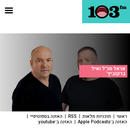
אראל סג"ל ואיל
ברקוביץ'
ראשי
|
תוכניות מלאות
|
RSS
|
האזנה בספוטיפיי
|
האזנה ב־Apple Podcasts
|
האזנה ב־youtube