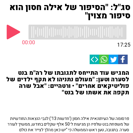
סג"ל: "הסיפור של אילה חסון הוא
סיפור מצוין"
00:00
17:25
המגיש עוד התייחס לתגובתו של רה"מ בנט
לסערה וטען: "מעולם נתניהו לא תקף ילדים של
פוליטיקאים אחרים" • ורטהיים: "אבל שרה
תקפה את אשתו של בנט"
פרסומה של העיתונאית אילה חסון ('חדשות 13') לגבי הוצאות החודשיות
של משפחת בנט שלפיו הן מגיעות ל־50 אלף שקלים בחודש, ממשיך לעורר
סערה. בתגובה, טען ראש הממשלה כי "יש כאן מהלך לצייר את כולם