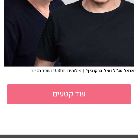
אראל סג''ל ואיל ברקוביץ'
| צילומים: 103fm ועופר חג'יוב
עוד קטעים