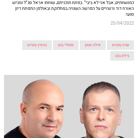
כמושחתים, אבל אני לא ביבי". בפתח תוכניתם, שוחחו אראל סג"ל ומגיש
האורח דוד ורטהיים על הפרשה השנויה במחלוקת ובאולפן התפתח דיון
סוער.
25/04/2022
שרה נתניהו
אילה חסון
נפתלי בנט
בנימין נתניהו
גילת בנט