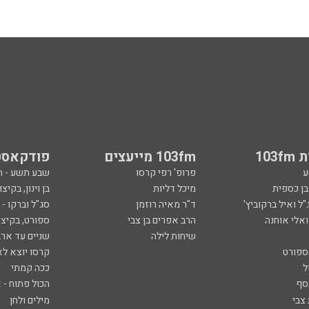
103
103fm מייעצים
פודקאסט
ע
פרופ' רפי קרסו
שבע תשע - 
ובן כספית
מיכל דליות
בן וינון, בקיצו
ל ואיל ברקוביץ'
ד"ר מאיה רוזמן
סג"ל וברקו -
ואלי אוחנה
הרב אפרים בן צבי
ספורט, בקיצו
שיחות לילה
שניים עד ארב
ספורט
קרסו יוצא לא
ל
ככה קמתי
סף
הכול פתוח - א
 צבי
מילים ולחן