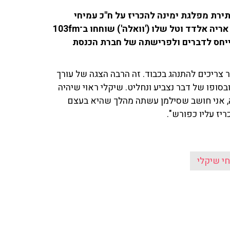
תירת מפלגת ימינה להכריז על ח"כ עמיחי
שיקלי כפורש. במהלך הדיון חברי כנסת רבים התלהמו. אריה אלדד וטל שלו ('וואלה') שוחחו ב־103fm
תייחס לדברים ולפרישתה של חברת הכנסת
 צריכים להתנהג בכבוד. זה הרבה הצגה של עורך
ובסופו של דבר נצביע ונחליט. שיקלי ראוי שיהיה
ה, אני חושב שסילמן עשתה מהלך שהיא בעצם
יז עליו כפורש".
י שיקלי