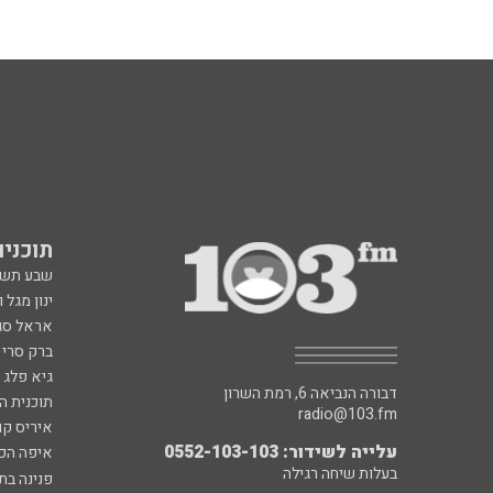
תוכניות fm
שבע תש
ינון מגל 
אראל סג"
ברק סרי 
גיא פלג
דבורה הנביאה 6, רמת השרון
תוכנית ה
radio@103.fm
איריס קו
עלייה לשידור: 0552-103-103
איפה הכ
בעלות שיחה רגילה
פנינה בת