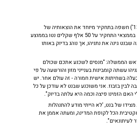
העיתונאית אילה חסון ('חדשות 13') חשפה בתחקיר מיוחד את הוצאותיה של
משפחת ראש הממשלה הנוכחי, העומדות על פי המפורסם בממצאי התחקיר על 50 אלף שקלים נטו בממוצע
בנט גינה את נתניהו, אך נוהג בדיוק באותו
 ראש הממשלה: "מנסים לשכנע אתכם שכולם
יהו עשתה קומבינות בענייני מזון והורשעה על פי
לה בשחיתות אישית חמורה - זה עולם אחר. יש
בה לבין בזבוז. אני משוכנע שבנט לא עודכן על כל
 האם הזמינו פיצה וכמה היא עלתה בדיוק".
מצידו של בנט, 'לא הייתי מודע להתנהלות
-אקטיבית הכל לקופת המדינה, ומעתה אממן את
 לעיתונאים".