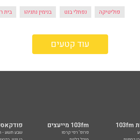
פוליטיקה
נפתלי בנט
בנימין נתניהו
בית 
עוד קטעים
103
103fm מייעצים
פודקאסט
ע
פרופ' רפי קרסו
שבע תשע - 
ובן כספית
מיכל דליות
בן וינון, בקיצו