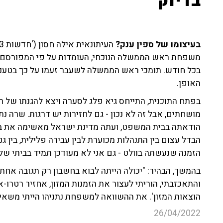
בדיוק"
בעיצומו של ספין ענק?
בכל חודש. תומכי ראש הממשלה לשעבר זעמו על כך בטענה ש
האופן.
בפתח התוכנית, התייחס גיא פלג לסערה ויצא להגנתו של
מושחתים, אבל זה לא נכון - גם לחזירות יש דרגות. שרה נתנ
הודאתה בבית המשפט, ועתה מדינת ישראל מאשימה את בע
הבדל עצום בין התנהלות מכוערת לבין עבירה פלילית, בין גנ
הזמנה שנעשתה בוולט - גם אני לא מעודכן תמיד בביתי שלי
בהמשך, הבהיר: "יכולה הייתה לבוא בחשבון רק תגובה אחת 
והתאכזבתי, הוריתי לעצור את הזמנות המזון, אחזיר רטרו
הוצאות המזון'. את ההשוואה למשפחת נתניהו הייתי משאיר
26/04/2022