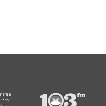
תוכניות fm
שבע תש
ינון מגל 