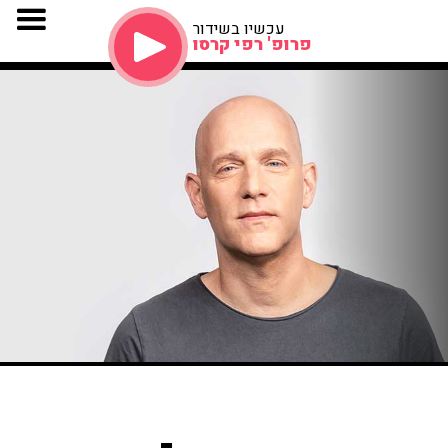
עכשיו בשידור
פרופ' רפי קרסו