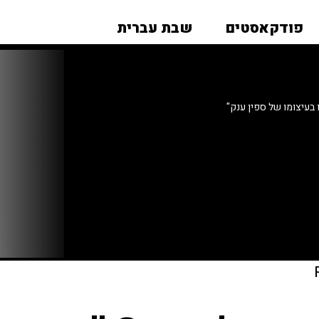
פודקאסטים
שבת עברית
בעיצומו של ספין ענק"