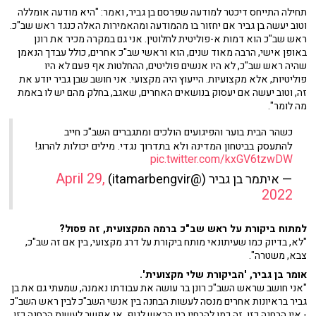
תחילה התייחס דיכטר למודעה שפרסם בן גביר, ואמר: "היא מודעה אומללה
וטוב יעשה בן גביר אם יחזור בו מהמודעה ומהאמירות האלה כנגד ראש שב"כ.
ראש שב"כ הוא דמות א-פוליטית לחלוטין. אני גם במקרה מכיר את רונן
באופן אישי, הרבה מאוד שנים, הוא וראשי שב"כ אחרים, כולל עבדך הנאמן
שהיה ראש שב"כ, לא היו אנשים פוליטים, ההחלטות אף פעם לא היו
פוליטיות, אלא מקצועיות. הייעוץ היה מקצועי. אני חושב שבן גביר יודע את
זה, וטוב יעשה אם יעסוק בנושאים האחרים, שאגב, בחלק מהם יש לו באמת
מה לומר".
כשהר הבית בוער והפיגועים הולכים ומתגברים השב"כ חייב
להתעסק בביטחון המדינה ולא בתדרוך נגדי. מילים יכולות להרוג!
pic.twitter.com/kxGV6tzwDW
April 29,
— איתמר בן גביר (@itamarbengvir)
2022
למתוח ביקורת על ראש שב"כ ברמה המקצועית, זה פסול?
"לא, בדיוק כמו שעיתונאי מותח ביקורת על דרג מקצועי, בין אם זה שב"כ,
צבא, משטרה".
אומר בן גביר, 'הביקורת שלי מקצועית'.
"אני חושב שראש השב"כ רונן בר עושה את עבודתו נאמנה, שמעתי גם את בן
גביר בראיונות אחרים מנסה לעשות הבחנה בין אנשי השב"כ לבין ראש השב"כ
- אין הבחנה כזו. זה כמו להבחין בין הראש לגוף, אי אפשר לעשות הבחנה כזו.