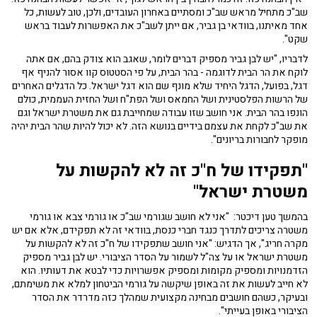
שב"כ מתחיל מראש שב"כ ומסתיים באחרון העובדים, ולכן, טוב לעשות, כל
אחד מאיתנו, בוודאי בן גביר, אם ייתן לשב"כ את האפשרות לעבוד בראש
שקט".
לדבריו, "יש לבן גביר מספיק דברים לומר, שאגב הוא צודק בהם, אם אתה
לוקח את הר הבית לדוגמה - בהר הבית, על פי הסטטוס קוו אסור להניף אף
דגל, בפועל, הדגל היחיד שלא מונף שם הוא דגל ישראל. כל הדגלים האחרים
של הרשות הפלסטינית ושל החמאס ושל הפת"ח ושל החזית העממית, כולם
הונפו בהר הבית. אני חושב שזו עבודה שמחייבת גם את משטרת ישראל וגם
את שב"כ לקחת את עצמם בידיים בנושא הזה. לא יכול להיות שהר הבית יהיה
מופקר לחבורות בריונים".
"תפקידו של ח"כ זה לא להקשות על
משטרת ישראל"
בהמשך טען דיכטר: "אני לא חושב שגורמי שב"כ או גורמי צבא או גורמי
משטרה צריכים לתדרך כנגד חברי כנסת, בוודאי זה לא תפקידם, אלא אם יש
מקרה חריג", אך הדגיש: "אני חושב שתפקידו של ח"כ זה לא להקשות על
משטרת ישראל או על צה"ל לשמור על הסדר הציבורי. יש לבן גביר מספיק
הזדמנויות ומספיק מקומות ומספיק אפשרויות כדי לבטא את דעותיו. הוא
לא חייב לעשות את זה באופן שיקשה על גורמי הביטחון למלא את משימתם,
ובעיקר, כשהם חושבים מבחינה מקצועית שמהלך כזה מדרדר את הסדר
הציבורי באופן בעייתי".