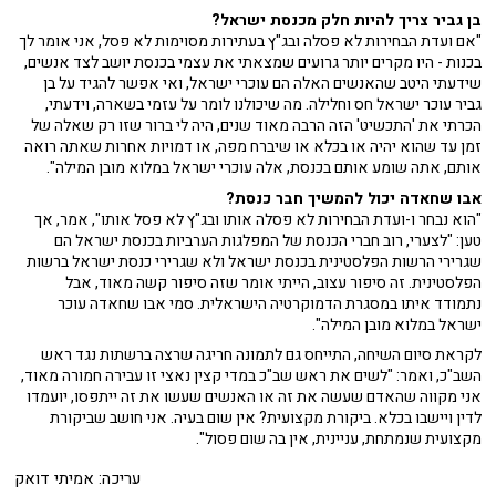
בן גביר צריך להיות חלק מכנסת ישראל?
"אם ועדת הבחירות לא פסלה ובג"ץ בעתירות מסוימות לא פסל, אני אומר לך
בכנות - היו מקרים יותר גרועים שמצאתי את עצמי בכנסת יושב לצד אנשים,
שידעתי היטב שהאנשים האלה הם עוכרי ישראל, ואי אפשר להגיד על בן
גביר עוכר ישראל חס וחלילה. מה שיכולנו לומר על עזמי בשארה, וידעתי,
הכרתי את 'התכשיט' הזה הרבה מאוד שנים, היה לי ברור שזו רק שאלה של
זמן עד שהוא יהיה או בכלא או שיברח מפה, או דמויות אחרות שאתה רואה
אותם, אתה שומע אותם בכנסת, אלה עוכרי ישראל במלוא מובן המילה".
אבו שחאדה יכול להמשיך חבר כנסת?
"הוא נבחר ו-ועדת הבחירות לא פסלה אותו ובג"ץ לא פסל אותו", אמר, אך
טען: "לצערי, רוב חברי הכנסת של המפלגות הערביות בכנסת ישראל הם
שגרירי הרשות הפלסטינית בכנסת ישראל ולא שגרירי כנסת ישראל ברשות
הפלסטינית. זה סיפור עצוב, הייתי אומר שזה סיפור קשה מאוד, אבל
נתמודד איתו במסגרת הדמוקרטיה הישראלית. סמי אבו שחאדה עוכר
ישראל במלוא מובן המילה".
לקראת סיום השיחה, התייחס גם לתמונה חריגה שרצה ברשתות נגד ראש
השב"כ, ואמר: "לשים את ראש שב"כ במדי קצין נאצי זו עבירה חמורה מאוד,
אני מקווה שהאדם שעשה את זה או האנשים שעשו את זה ייתפסו, יועמדו
לדין ויישבו בכלא. ביקורת מקצועית? אין שום בעיה. אני חושב שביקורת
מקצועית שנמתחת, עניינית, אין בה שום פסול".
עריכה: אמיתי דואק