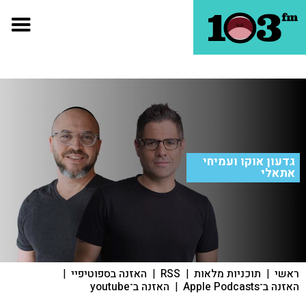
גדעון אוקו ועמיחי
אתאלי
ראשי
|
תוכניות מלאות
|
RSS
|
האזנה בספוטיפיי
|
האזנה ב־Apple Podcasts
|
האזנה ב־youtube