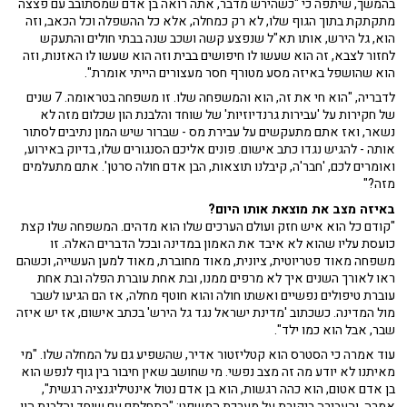
בהמשך, שיתפה כי "כשהירש מדבר, אתה רואה בן אדם שמסתובב עם פצצה
מתקתקת בתוך הגוף שלו, לא רק כמחלה, אלא כל ההשפלה וכל הכאב, וזה
הוא, גל הירש, אותו תא"ל שנפצע קשה ושכב שנה בבתי חולים והתעקש
לחזור לצבא, זה הוא שעשו לו חיפושים בבית וזה הוא שעשו לו האזנות, וזה
הוא שהושפל באיזה מסע מטורף חסר מעצורים הייתי אומרת".
לדבריה, "הוא חי את זה, הוא והמשפחה שלו. זו משפחה בטראומה. 7 שנים
של חקירות על 'עבירות גרנדיוזיות' של שוחד והלבנת הון שכלום מזה לא
נשאר, ואז אתם מתעקשים על עבירת מס - שברור שיש המון נתיבים לסתור
אותה - להגיש נגדו כתב אישום. פונים אליכם הסנגורים שלו, בדיוק באירוע,
ואומרים לכם, 'חבר'ה, קיבלנו תוצאות, הבן אדם חולה סרטן'. אתם מתעלמים
מזה?"
באיזה מצב את מוצאת אותו היום?
"קודם כל הוא איש חזק ועולם הערכים שלו הוא מדהים. המשפחה שלו קצת
כועסת עליו שהוא לא איבד את האמון במדינה ובכל הדברים האלה. זו
משפחה מאוד פטריוטית, ציונית, מאוד מחוברת, מאוד למען העשייה, וכשהם
ראו לאורך השנים איך לא מרפים ממנו, ובת אחת עוברת הפלה ובת אחת
עוברת טיפולים נפשיים ואשתו חולה והוא חוטף מחלה, אז הם הגיעו לשבר
מול המדינה. כשכתוב 'מדינת ישראל נגד גל הירש' בכתב אישום, אז יש איזה
שבר, אבל הוא כמו ילד".
עוד אמרה כי הסטרס הוא קטליזטור אדיר, שהשפיע גם על המחלה שלו. "מי
מאיתנו לא יודע מה זה מצב נפשי. מי שחושב שאין חיבור בין גוף לנפש הוא
בן אדם אטום, הוא כהה רגשות, הוא בן אדם נטול אינטיליגנציה רגשית",
אמרה, והעבירה ביקורת על מערכת המשפט: "התחלתם עם שוחד והלבנת הון,