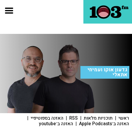
גדעון אוקו ועמיחי
אתאלי
ראשי
|
תוכניות מלאות
|
RSS
|
האזנה בספוטיפיי
|
האזנה ב־Apple Podcasts
|
האזנה ב־youtube