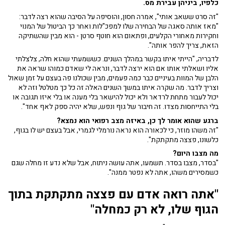
כלפיו, ביניהן עבירת מס.
"זה סרט ששאב אותי", אמרה חסון, והוסיפה על הסיבה שהוא רצה לדבר:
"מאז אותה סאגה של הבחירה שלו למפכ"לות ואחר כך הביטול של המנוי
וחקירות מאחורי הקלעים, ופתאום הוא חוטף סרטן - הוא מבין שהשתיקה
הזאת, צריך להפר אותה".
לדבריה, "הייתי איתו בקשר במהלך השנים. כששמעתי שהוא חלה, צלצלתי
אליו ושאלתי אותו אם הוא ירצה לדבר, ונראה לי שאדם כמוהו שראה את
הלבן של המוות בעיניים כבר כמה פעמים, מבין שכולנו פה בעצם על זמן שאול
וצריך לדבר. מה שקרה איתו במשך השנים האלה זה כל כך מטלטל וזה לא
יכול לעבור מתחת לרדאר ולא יכול להישאר בלי מענה או בלי איזו תגובה או
בלי התייחסות מצדו. זה חיבור של גוף ונפש, שלא יהיה ספק לאף אחד".
ברגע שהוא אומר לך כן, באיזה מצב רפואי הוא נמצא?
"זה משהו מוזר, כי לכאורה הוא נראה נורמלי לגמרי, אבל בעצם יש לו בגוף,
כלשונו, פצצה מתקתקת".
מה מצבו היום?
"בסדר, מצבו בסדר. תשמעו, אתה עושה ניתוח, אבל שלא נדע זו מחלה שגם
כשמסירים משהו, אתה לא נפטר ממנה".
"אתה רואה אדם עם פצצה מתקתקת בתוך
הגוף שלו, לא רק כמחלה"