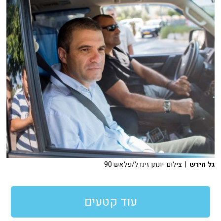
גל הירש
| צילום: יונתן זינדל/פלאש 90
עוד קטעים