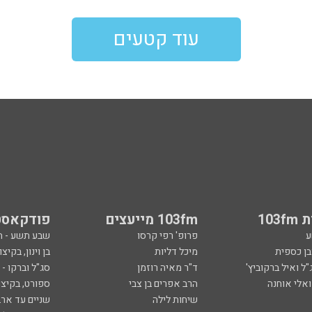
עוד קטעים
103
103fm מייעצים
פודקאסט
ע
פרופ' רפי קרסו
שבע תשע - 
ובן כספית
מיכל דליות
בן וינון, בקיצו
ל ואיל ברקוביץ'
ד"ר מאיה רוזמן
סג"ל וברקו -
ואלי אוחנה
הרב אפרים בן צבי
ספורט, בקיצו
שיחות לילה
שניים עד ארב