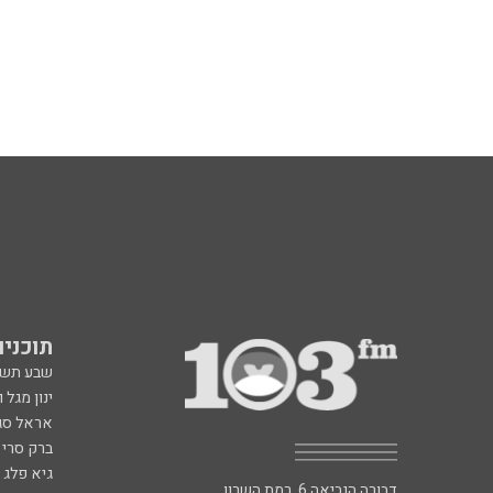
תוכניות fm
שבע תש
ינון מגל 
אראל סג"
ברק סרי 
גיא פלג
דבורה הנביאה 6, רמת השרון