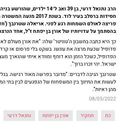
בהסתמך על עדויותיו של אורן בן יפתח ז"ל, אחד הנרצח
כך היא כתבה בחשבון ה'טוויטר' שלה: "את אורן מעולם לא
פדופיל שכעת מרצה את עונשו. בשקט בלי פרסום או קרדיט
הפדופיל, כשכל הזמן הוא דוחף ומוודא איתי שהוארך מעצרו
ישראל. יהי זכרו ברוך".
שטרנבך הגיבה לדברים: "מדובר בפרשה מאוד רגישה. בגלל 
לעשות את התיווך בין המשפחות של הנפגעים לבין בתי המ
מהן ראיות".
08/05/2022
כת
תחקיר
אורן בן יפתח
נתנאל דרעי