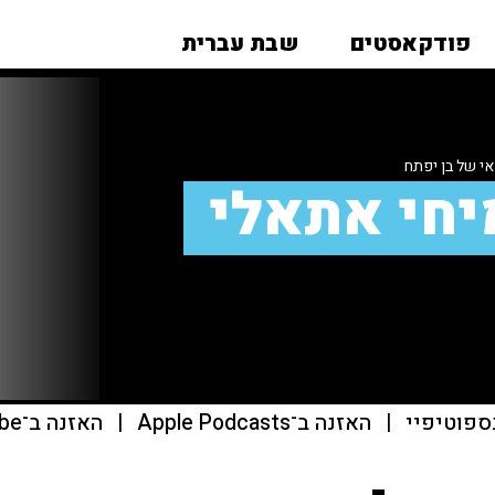
פודקאסטים
שבת עברית
י של בן יפתח
יחי אתאלי
ספוטיפיי
|
האזנה ב־Apple Podcasts
|
האזנה ב־youtube