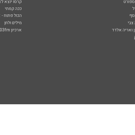
ספורט
קרסו יוצא לא
ל
ככה קמתי
סף
הכול פתוח - א
 צבי
מילים ולחן
ן ואריה אלדד
ארכיון 103fm