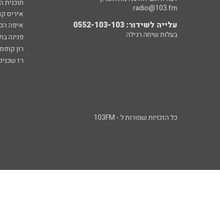
תוכנית ה
radio@103.fm
איריס קו
עלייה לשידור: 0552-103-103
איפה הכ
בעלות שיחה רגילה
פנינה בת
רון קופמ
רז שכניק
כל הזכויות שמורות ל - 103FM