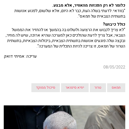
כלומר לא רק הפגזות מהאוויר, אלא מבצע.
"בוודאי. לדעתי בשלה העת, כבר לא היום, אלא שלשום, לפגוע אנושות
בתשתית הצבאית של חמאס".
כולל כיבוש?
"לא צריך לכבוש את הרצועה ולשלוט בה בהמשך או להחזיר את הממשל
הצבאי, אבל צריך לדעת שהולכים כאן למערכה שהיא ארוכה, שיש לה מחיר,
ובקצה שלה פוגעים אנושות בתשתית הצבאית, ביכולות הצבאיות, בתשתית
הטרור של חמאס, זו צריכה להיות התכלית של המערכה".
עריכה: אמיתי דואק
08/05/2022
חמאס
טרור
יחיא סינוואר
סיכול ממוקד