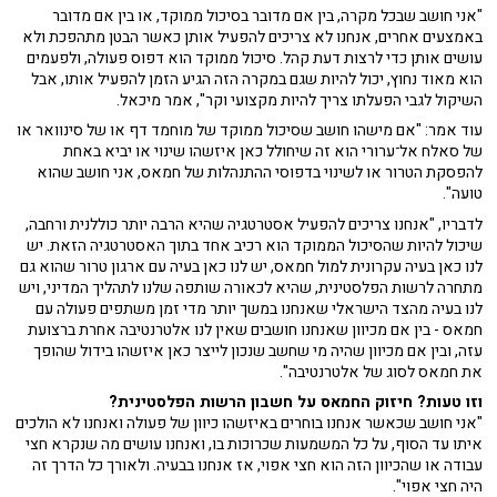
"אני חושב שבכל מקרה, בין אם מדובר בסיכול ממוקד, או בין אם מדובר
באמצעים אחרים, אנחנו לא צריכים להפעיל אותן כאשר הבטן מתהפכת ולא
עושים אותן כדי לרצות דעת קהל. סיכול ממוקד הוא דפוס פעולה, ולפעמים
הוא מאוד נחוץ, יכול להיות שגם במקרה הזה הגיע הזמן להפעיל אותו, אבל
השיקול לגבי הפעלתו צריך להיות מקצועי וקר", אמר מיכאל.
עוד אמר: "אם מישהו חושב שסיכול ממוקד של מוחמד דף או של סינוואר או
של סאלח אל־ערורי הוא זה שיחולל כאן איזשהו שינוי או יביא באחת
להפסקת הטרור או לשינוי בדפוסי ההתנהלות של חמאס, אני חושב שהוא
טועה".
לדבריו, "אנחנו צריכים להפעיל אסטרטגיה שהיא הרבה יותר כוללנית ורחבה,
שיכול להיות שהסיכול הממוקד הוא רכיב אחד בתוך האסטרטגיה הזאת. יש
לנו כאן בעיה עקרונית למול חמאס, יש לנו כאן בעיה עם ארגון טרור שהוא גם
מתחרה לרשות הפלסטינית, שהיא לכאורה שותפה שלנו לתהליך המדיני, ויש
לנו בעיה מהצד הישראלי שאנחנו במשך יותר מדי זמן משתפים פעולה עם
חמאס - בין אם מכיוון שאנחנו חושבים שאין לנו אלטרנטיבה אחרת ברצועת
עזה, ובין אם מכיוון שהיה מי שחשב שנכון לייצר כאן איזשהו בידול שהופך
את חמאס לסוג של אלטרנטיבה".
וזו טעות? חיזוק החמאס על חשבון הרשות הפלסטינית?
"אני חושב שכאשר אנחנו בוחרים באיזשהו כיוון של פעולה ואנחנו לא הולכים
איתו עד הסוף, על כל המשמעות שכרוכות בו, ואנחנו עושים מה שנקרא חצי
עבודה או שהכיוון הזה הוא חצי אפוי, אז אנחנו בבעיה. ולאורך כל הדרך זה
היה חצי אפוי".