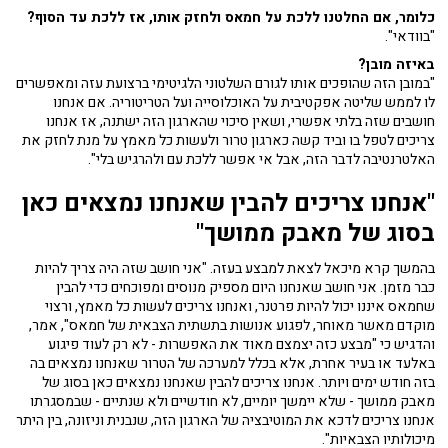
כלומר, אם החלטנו ללכת על חמאס ולחזק אותו, אז ללכת עד הסוף?
"בוודאי".
באיזה מובן?
"במובן הזה שהופכים אותו לגורם השלטוני הלגיטימי ברצועת עזה ומאפשרים
לו לממש שליטה אפקטיבית על האוכלוסייה ועל הטריטוריה. אם אנחנו
חושבים שזה בלתי אפשרי, ושאין סיכוי שהארגון הזה ישתנה, אז אנחנו
צריכים לטפל בו וביד קשה כארגון טרור ולעשות כל מאמץ על מנת לחזק את
האלטרנטיבה לדבר הזה, אבל אי אפשר ללכת עם ולהרגיש בלי".
"אנחנו צריכים להבין שאנחנו נמצאים כאן
בסוג של מאבק ממושך"
בהמשך קרא מיכאל לצאת למבצע בעזה. "אני חושב שזה היה צריך להיות
כבר מזמן. אני חושב שאנחנו היום מספיק מנוסים ומפוכחים כדי להבין
שחמאס איננו יכול להיות פרטנר, ואנחנו צריכים לעשות כל מאמץ, ורצוי
מוקדם מאשר מאוחר, לפגוע אנושות בתשתית הצבאית של חמאס", אמר,
והדגיש כי "מבצע כזה יצמצם מאוד את האפשרות - לא רק לעוד פיגוע
באלעד או בעיר אחרת, אלא בכלל למערכה של הטרור שאנחנו נמצאים בה
בזה חודש ימים ויותר. אנחנו צריכים להבין שאנחנו נמצאים כאן בסוג של
מאבק ממושך - שלא יימשך יומיים, לא חודשיים ולא שנתיים - שבמסגרתו
אנחנו צריכים לדכא את המוטיבציה של הארגון הזה, שנבנית וניזונה, בין היתר
מיכולותיו הצבאיות".