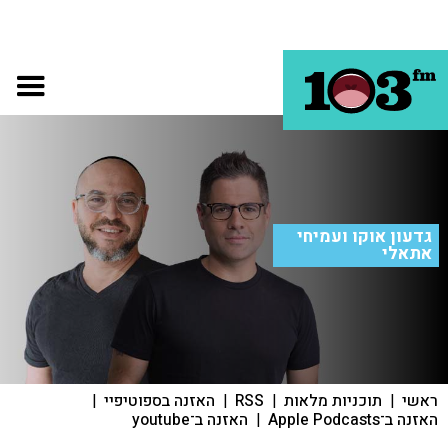
גדעון אוקו ועמיחי
אתאלי
ראשי
|
תוכניות מלאות
|
RSS
|
האזנה בספוטיפיי
|
האזנה ב־Apple Podcasts
|
האזנה ב־youtube