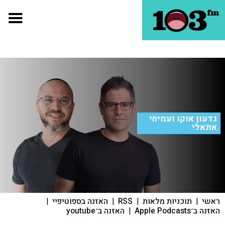
גדעון אוקו ועמיחי
אתאלי
ראשי
|
תוכניות מלאות
|
RSS
|
האזנה בספוטיפיי
|
האזנה ב־Apple Podcasts
|
האזנה ב־youtube