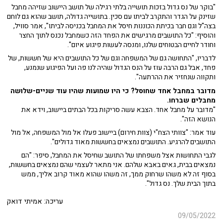
"בוקר של נס גדול בזכות תושייה בלתי רגילה של תושב היישוב שזיהה מחבל
שזינק על הגדר והתקרב לביתו עם סכין. בתושייה גדולה, תושב שהוא גם לוחם
בצה"ל וגם חבר בכיתת הכוננות חיסל את המחבל בכניסה לביתו", אמר סוויל,
והוסיף: "כל התושבים מרגישים את הפחד הזה כשמחבל נכנס לתוך החצר
וחודר לחיים הבטוחים שלנו, ומנסה לעשות פיגוע איום".
לדבריו, "התחושה גם של המשפחה וגם של כל התושבים היא של חששות, של
פחד, אבל גם הרבה עוז על הנס הגדול שהיה לנו פה ועל הפיגוע שנמנע,
ותקווה שנחזיר את ההרתעה".
מדובר במחבל אחד שחוסל? כי היו שמועות שהיו עוד שניים-שלושה
מחבלים שברחו.
"מדובר על מחבל אחד. הצבא עשה סריקות בכל הבתים ביישוב, וידא את
הנושא הזה".
עוד אמר: "צוותי הצח"י (צוות חירום) ביישוב פעלו אל מול המשפחה, אל מול
התושבים להרגיע. התושבים נמצאים בחששות מאוד גדולים".
לגבי התחושות אצל משפחתו של התושב שחיסל את המחבל, סיפר: "הם
נמצאים בבית, גאים באבא שלהם. אני מתאר לעצמי שהם נמצאים בחששות,
בסוף זה לא משהו שרחוק ממך, זה משהו שהוא מאוד קרוב אליך, ממש
בתוך הבית שלך. נס גדול".
עריכה: אמיתי דואק
09/05/2022