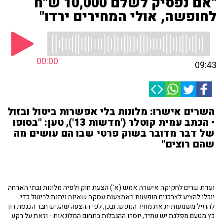
"אם נפסיק לשלם 10,000 ש"ח
לחופשה, אולי המחירים ירדו"
00:00
09:43
השרים אישרו: מלונות בלי אפשרות ביטול ובזול
• הכתב עמית קוטלר ('חדשות 13'), טען: "בסופו
של דבר מדובר בשוק פרטי שבו הם עושים מה
שהם רוצים"
ועדת שרים לחקיקה אישרה אמש (א') הצעת חוק ולפיה מלונות ובתי הארחה
יוכלו להציע לצרכנים חופשות באמצעות עסקה שאינה ניתנת לביטול כדי
להוזיל משמעותית את מחיר הנופש. ובכן, לפי ההצעה שהגיש חבר הכנסת רון
כץ מטעם מפלגת יש עתיד, יוסרו ההגבלות בתחום המלונאות - וזאת על רקע