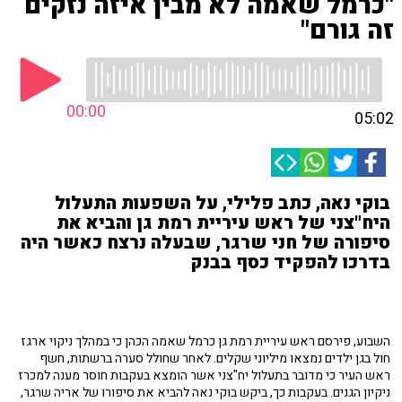
"כרמל שאמה לא מבין איזה נזקים
זה גורם"
00:00
05:02
בוקי נאה, כתב פלילי, על השפעות התעלול
היח"צני של ראש עיריית רמת גן והביא את
סיפורה של חני שרגר, שבעלה נרצח כאשר היה
בדרכו להפקיד כסף בבנק
השבוע, פירסם ראש עיריית רמת גן כרמל שאמה הכהן כי במהלך ניקוי ארגז
חול בגן ילדים נמצאו מיליוני שקלים. לאחר שחולל סערה ברשתות, חשף
ראש העיר כי מדובר בתעלול יח"צני אשר הומצא בעקבות חוסר מענה למכרז
ניקיון הגנים. בעקבות כך, ביקש בוקי נאה להביא את סיפורו של אריה שרגר,