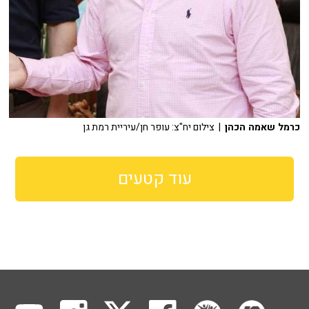
כרמל שאמה הכהן
| צילום יח"צ: עופר חן/עיריית רמת גן
עוד קטעים