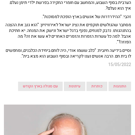
הערבית בסוף השבוע, והמחשב עם חומרי החקירה בפרשת ילדי תימן נעלם.
איך הוא נעלם?.
זהבי: "ההידרדרות של אנשים בארץ הופכת למסוכנת".
מסתבר שהגולשים תוקפים את נציג ישראל לאירוויזיון: "הוא גנב את ההצגה
בהתנהגותו. נדבק למנחים, נפנף בדגל ישראל ונישק את המנחה. יא חתיכת
אהבל. למה כל עשרות הזמרות והזמרים האחרים לא עשו את זה? מה
הפוזה?".
וסיים בידיעה חיובית: "כלב ששמו אודי, היה לוחם ביחידת הכלבנים, ומחפשים
לו בית חם. הרבה אנשים נענו לקריאה ובסוף השבוע הוא מצא בית".
15/05/2022
התנהגות
כותרות
עיתונות
עם סגולה בארץ הקודש