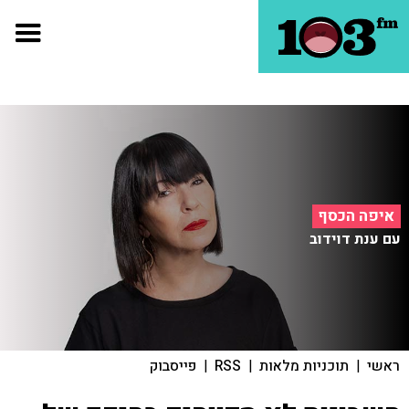
איפה הכסף
עם ענת דוידוב
ראשי
|
תוכניות מלאות
|
RSS
|
פייסבוק