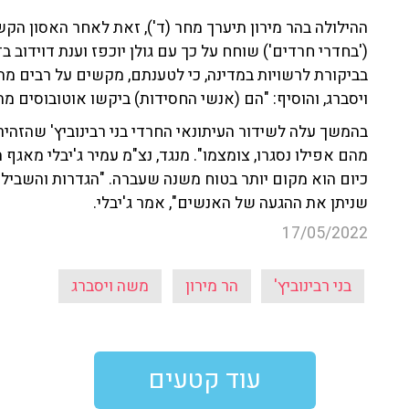
ההילולה בהר מירון תיערך מחר (ד'), זאת לאחר האסון ה
בביקורת לרשויות במדינה, כי לטענתם, מקשים על רבים מ
ויסברג, והוסיף: "הם (אנשי החסידות) ביקשו אוטובוסים מה
בהמשך עלה לשידור העיתונאי החרדי בני רבינוביץ' שהזהי
מהם אפילו נסגרו, צומצמו". מנגד, נצ"מ עמיר ג'יבלי מאגף
כיום הוא מקום יותר בטוח משנה שעברה. "הגדרות והשבילי
שניתן את ההגעה של האנשים", אמר ג'יבלי.
17/05/2022
בני רבינוביץ'
הר מירון
משה ויסברג
עוד קטעים