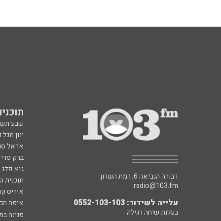
תוכניות fm
שבע תש
ינון מגל 
אראל סג"
ברק סרי 
גיא פלג
דבורה הנביאה 6, רמת השרון
תוכנית ה
radio@103.fm
איריס קו
עלייה לשידור: 0552-103-103
איפה הכ
בעלות שיחה רגילה
פנינה בת