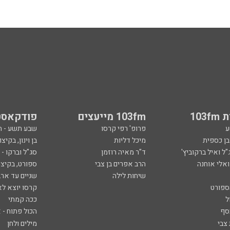
103
103fm מייעצים
פודקאסט
ע
פרופ' רפי קרסו
שבע תשע - 
ובן כספית
מיכל דליות
בן וינון, בקיצו
ל ואיל ברקוביץ'
ד"ר מאיה רוזמן
סג"ל וברקו -
ואלי אוחנה
הרב אפרים בן צבי
ספורט, בקיצו
שיחות לילה
שניים עד ארב
ספורט
קרסו יוצא לא
ל
ככה קמתי
סף
הכול פתוח - א
 צבי
מילים ולחן