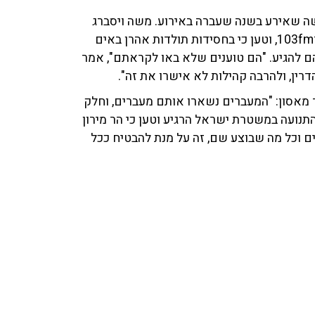
קשה שאירע בשנה שעברה באירוע. משה ויסברג
('בחדרי חרדים') שוחח על כך עם גולן יוכפז וענת דוידוב ב־103fm, וטען כי בחסידות תולדות אהרן באים
הם להגיע. "הם טוענים שלא באו לקראתם", אמר
דרין, ולהרבה קהילות לא אישרו את זה".
ר מאסון: "המעברים נשארו אותם מעברים, וחלק
 התנועה במשטרת ישראל הרגיע וטען כי הר מירון
ם וכל מה שבוצע שם, זה על מנת להבטיח ככל