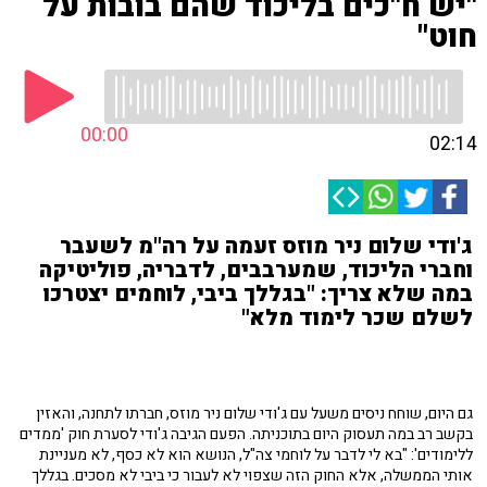
"יש ח"כים בליכוד שהם בובות על
חוט"
00:00
02:14
ג'ודי שלום ניר מוזס זעמה על רה"מ לשעבר
וחברי הליכוד, שמערבבים, לדבריה, פוליטיקה
במה שלא צריך: "בגללך ביבי, לוחמים יצטרכו
לשלם שכר לימוד מלא"
גם היום, שוחח ניסים משעל עם ג'ודי שלום ניר מוזס, חברתו לתחנה, והאזין
בקשב רב במה תעסוק היום בתוכניתה. הפעם הגיבה ג'ודי לסערת חוק 'ממדים
ללימודים': "בא לי לדבר על לוחמי צה"ל, הנושא הוא לא כסף, לא מעניינת
אותי הממשלה, אלא החוק הזה שצפוי לא לעבור כי ביבי לא מסכים. בגללך