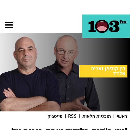
רון קופמן ואריה
אלדד
ראשי
|
תוכניות מלאות
|
RSS
|
פייסבוק