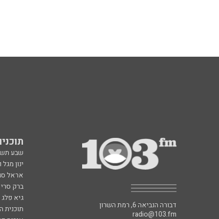
תוכניות fm
שבע תש
ינון מגל 
אראל סג"
ברק סרי 
גיא פלג
דבורה הנביאה 6, רמת השרון
תוכנית ה
radio@103.fm