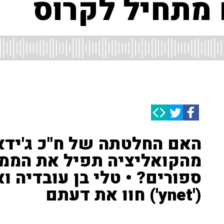
מתחיל לקרוס
האם החלטתה של ח"כ ג'ידא 
מהקואליציה תפיל את הממ
ספורים? • טלי בן עובדיה 
('ynet') חוו את דעתם