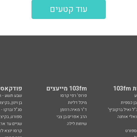
עוד קטעים
103
103fm מייעצים
פודקאסט
ע
פרופ' רפי קרסו
שבע תשע - 
ובן כספית
מיכל דליות
בן וינון, בקיצו
ל ואיל ברקוביץ'
ד"ר מאיה רוזמן
סג"ל וברקו -
ואלי אוחנה
הרב אפרים בן צבי
ספורט, בקיצו
שיחות לילה
שניים עד ארב
ספורט
קרסו יוצא לא