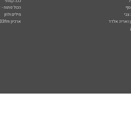
ל
ככה קמתי
סף
הכול פתוח - א
 צבי
מילים ולחן
ן ואריה אלדד
ארכיון 103fm