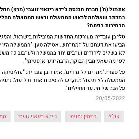
אתמול (ה') חברת הכנסת ג'ידא רינאוי זועבי (מרצ) הח
במכתב ששלחה לראש הממשלה וראש הממשלה החליפי 
הבחירות בפתח?
הביעו את דעתם על המתרחש. אטילה טען: "הממשלה הזו יכו
לא בשלים ליהודים וערבים יחד בממשלה ולערבוב כה משמעות
לפי מה שאני מבין הבוקר, הרבה יותר אופטימי".
על סערת 'ממדים ללימודים', אמרה בן עובדיה: "פוליטיקה 
הממשלה לא תיפול מזה, יש לה סיבות אחרות ליפול. נתניה
על הגב של מי. עד החיילים".
20/05/2022
צה"ל
בנימין נתניהו
ג'ידא רינאוי זועבי
ממד