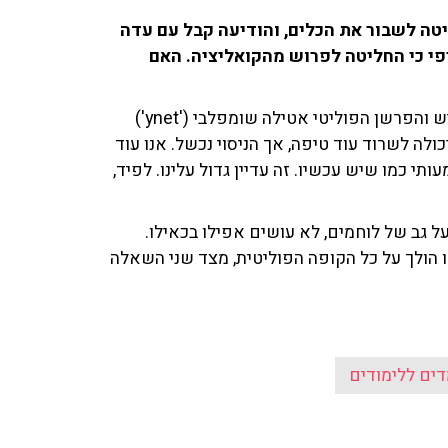
ליטה לשבור את הכלים, והודיעה קבל עם עדה
כי החליטה לפרוש מהקואליציה. האם
טלי בן עובדיה, מעורכות החדשות המובילות בישראל, והמגיש והפרשן הפוליטי אטילה שומפלבי ('ynet')
לה לשרוד עוד טיפה, אך הניסוי נכשל. אנו עוד
י כמו שיש עכשיו. זה עדיין גדול עלינו. לפיד,
על גב של לוחמים, לא עושים אפילו בכאילו.
ו הולך על כל הקופה הפוליטית, מצד שני השאלה
ים ללימודים