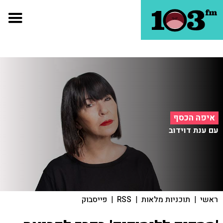
איפה הכסף
עם ענת דוידוב
ראשי
|
תוכניות מלאות
|
RSS
|
פייסבוק