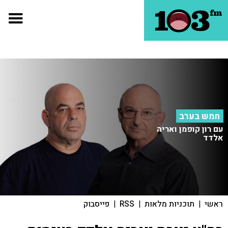
חמש בערב
עם רון קופמן ואריה
אלדד
ראשי
|
תוכניות מלאות
|
RSS
|
פייסבוק