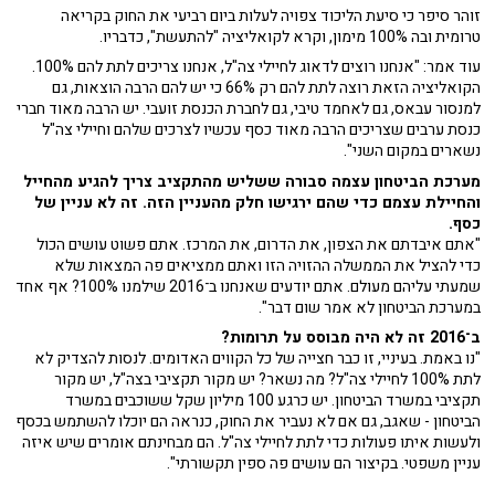
זוהר סיפר כי סיעת הליכוד צפויה לעלות ביום רביעי את החוק בקריאה
טרומית ובה 100% מימון, וקרא לקואליציה "להתעשת", כדבריו.
עוד אמר: "אנחנו רוצים לדאוג לחיילי צה"ל, אנחנו צריכים לתת להם 100%.
הקואליציה הזאת רוצה לתת להם רק 66% כי יש להם הרבה הוצאות, גם
למנסור עבאס, גם לאחמד טיבי, גם לחברת הכנסת זועבי. יש הרבה מאוד חברי
כנסת ערבים שצריכים הרבה מאוד כסף עכשיו לצרכים שלהם וחיילי צה"ל
נשארים במקום השני".
מערכת הביטחון עצמה סבורה ששליש מהתקציב צריך להגיע מהחייל
והחיילת עצמם כדי שהם ירגישו חלק מהעניין הזה. זה לא עניין של
כסף.
"אתם איבדתם את הצפון, את הדרום, את המרכז. אתם פשוט עושים הכול
כדי להציל את הממשלה ההזויה הזו ואתם ממציאים פה המצאות שלא
שמעתי עליהם מעולם. אתם יודעים שאנחנו ב־2016 שילמנו 100%? אף אחד
במערכת הביטחון לא אמר שום דבר".
ב־2016 זה לא היה מבוסס על תרומות?
"נו באמת. בעיניי, זו כבר חצייה של כל הקווים האדומים. לנסות להצדיק לא
לתת 100% לחיילי צה"ל? מה נשאר? יש מקור תקציבי בצה"ל, יש מקור
תקציבי במשרד הביטחון. יש כרגע 100 מיליון שקל ששוכבים במשרד
הביטחון - שאגב, גם אם לא נעביר את החוק, כנראה הם יוכלו להשתמש בכסף
ולעשות איתו פעולות כדי לתת לחיילי צה"ל. הם מבחינתם אומרים שיש איזה
עניין משפטי. בקיצור הם עושים פה ספין תקשורתי".