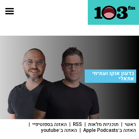
גדעון אוקו ועמיחי
אתאלי
ראשי
|
תוכניות מלאות
|
RSS
|
האזנה בספוטיפיי
|
האזנה ב־Apple Podcasts
|
האזנה ב־youtube