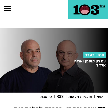
חמש בערב
עם רון קופמן ואריה
אלדד
ראשי
|
תוכניות מלאות
|
RSS
|
פייסבוק