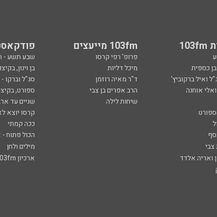
103
103fm מייעצים
פודקאסט
ע
פרופ' רפי קרסו
שבע תשע - 
ובן כספית
מיכל דליות
בן וינון, בקיצו
ל ואיל ברקוביץ'
ד"ר מאיה רוזמן
סג"ל וברקו -
ואלי אוחנה
הרב אפרים בן צבי
ספורט, בקיצו
שיחות לילה
שניים עד ארב
ספורט
קרסו יוצא לא
ל
ככה קמתי
סף
הכול פתוח - א
 צבי
מילים ולחן
ן ואריה אלדד
ארכיון 103fm