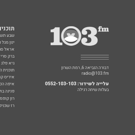
תוכניות fm
שבע תש
ינון מגל 
אראל סג"
ברק סרי 
גיא פלג
דבורה הנביאה 6, רמת השרון
תוכנית ה
radio@103.fm
איריס קו
עלייה לשידור: 0552-103-103
איפה הכ
בעלות שיחה רגילה
פנינה בת
רון קופמ
רז שכניק