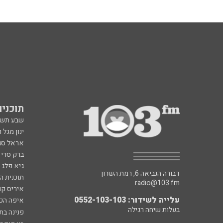
תוכניות fm
שבע תש
ינון מגל 
אראל סג"
ברק סרי 
גיא פלג
דבורה הנביאה 6, רמת השרון
תוכנית ה
radio@103.fm
איריס קו
עלייה לשידור: 0552-103-103
איפה הכ
בעלות שיחה רגילה
פנינה בת