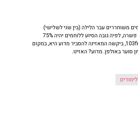
ים משוחררים עבר הלילה (בין שני לשלישי)
במליאת הכנסת, זאת לאחר שהאופוזיציה הסכימה להצעת פשרה, לפיה גובה הסיוע ללוחמים יהיה 75%
ממימון שכר הלימוד, במקום 66%. בשיחה עם גיא פלג ב־103fm, ביקשה המאזינה להסביר מדוע היא, במקום
 סוער באולפן. מדוע? האזינו.
ימודים