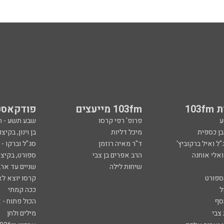
103
103fm מייעצים
פודקאסט
ע
פרופ' רפי קרסו
שבע תשע - 
ובן כספית
מיכל דליות
בן וינון, בקיצו
ל ואיל ברקוביץ'
ד"ר מאיה רוזמן
סג"ל וברקו -
ואלי אוחנה
הרב אפרים בן צבי
ספורט, בקיצו
שיחות לילה
שניים עד ארב
ספורט
קרסו יוצא לא
ל
ככה קמתי
סף
הכול פתוח - א
 צבי
מילים ולחן