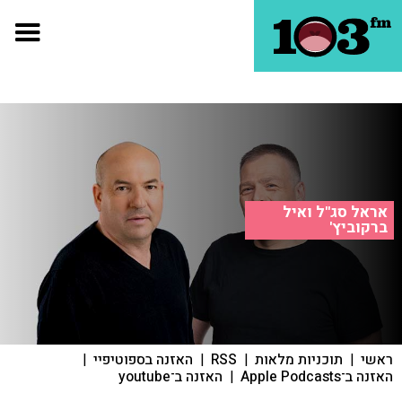
אראל סג"ל ואיל
ברקוביץ'
ראשי
|
תוכניות מלאות
|
RSS
|
האזנה בספוטיפיי
|
האזנה ב־Apple Podcasts
|
האזנה ב־youtube