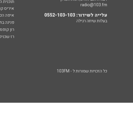
תוכנית ה
radio@103.fm
איריס קו
עלייה לשידור: 0552-103-103
איפה הכ
בעלות שיחה רגילה
פנינה בת
רון קופמ
רז שכניק
כל הזכויות שמורות ל - 103FM