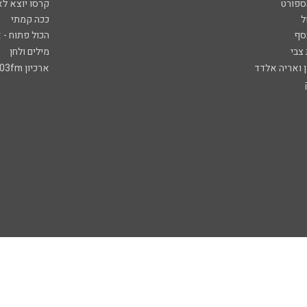
ספורט
קרסו יוצא לא
ל
ככה קמתי
סף
הכול פתוח - א
 צבי
מילים ולחן
ן ואריה אלדד
ארכיון 103fm