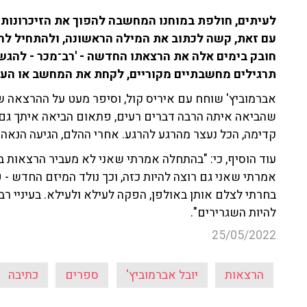
לעיתים, חולפת במוחנו המחשבה להפוך את הזיכרונות ש
עם זאת, קשה לכתוב את המילה הראשונה, ולהתחיל להס
חובק בימים אלה את הרצאתו החדשה - 'רב־מכר - להגש
תרגילים מחשבתיים מקוריים, לקחת את המחשב או העט
אברמוביץ' שוחח עם איריס קול, וסיפר מעט על ההרצאה שת
שהביאה איתה הרבה דברים רעים, פתאום הביאה איתך גם ה
קדימה, הכל נעצר מהרגע להרגע. אחרי ההלם, הגיעה הנאה 
עוד הוסיף, כי: "בהתחלה אמרתי שאני לא מעביר הרצאות ב'ז
אמרתי שאני גם רוצה להיות כזה, וכך נולד המיזם החדש -
בחרתי לצלם אותן באולפן, הפקה לעילא ולעילא. בעיניי 
להיות השגרירים".
25/05/2022
הרצאות
יובל אברמוביץ'
ספרים
כתיבה