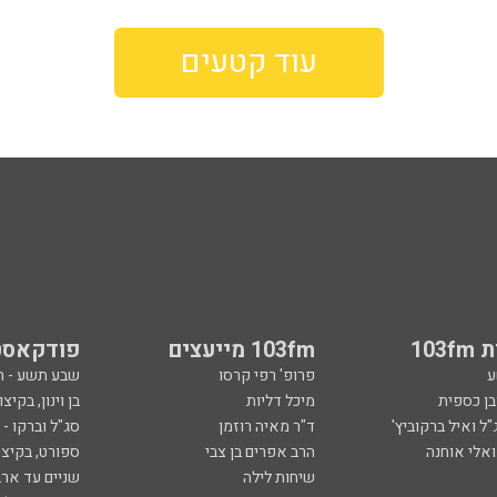
עוד קטעים
103
103fm מייעצים
פודקאסט
ע
פרופ' רפי קרסו
שבע תשע - 
ובן כספית
מיכל דליות
בן וינון, בקיצו
ל ואיל ברקוביץ'
ד"ר מאיה רוזמן
סג"ל וברקו -
ואלי אוחנה
הרב אפרים בן צבי
ספורט, בקיצו
שיחות לילה
שניים עד ארב