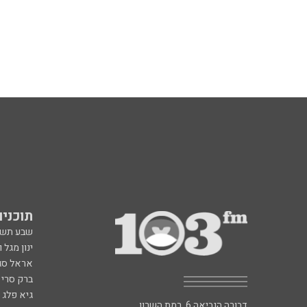
תוכניות fm
שבע תש
ינון מגל 
אראל סג"
ברק סרי 
גיא פלג
דבורה הנביאה 6, רמת השרון