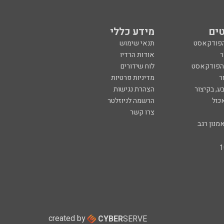
ים
מידע כללי
הפודקאסט
תנאי שימוש
ר
אודות הרדיו
 הפודקאסט
לוח שידורים
ר
מדיניות פרטיות
ע, בקיצור
הצהרת נגישות
כול
הרשמה לניוזלטר
צרו קשר
מנון רגב
created by
CYBER
SERVE