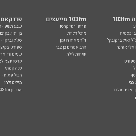
103
103fm מייעצים
פודקאסט
ע
פרופ' רפי קרסו
שבע תשע - 
ובן כספית
מיכל דליות
בן וינון, בקיצו
ל ואיל ברקוביץ'
ד"ר מאיה רוזמן
סג"ל וברקו -
ואלי אוחנה
הרב אפרים בן צבי
ספורט, בקיצו
שיחות לילה
שניים עד ארב
ספורט
קרסו יוצא לא
ל
ככה קמתי
סף
הכול פתוח - א
 צבי
מילים ולחן
ן ואריה אלדד
ארכיון 103fm