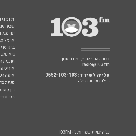
תוכניות fm
שבע תש
ינון מגל 
אראל סג"
ברק סרי 
גיא פלג
דבורה הנביאה 6, רמת השרון
תוכנית ה
radio@103.fm
איריס קו
עלייה לשידור: 0552-103-103
איפה הכ
בעלות שיחה רגילה
פנינה בת
רון קופמ
רז שכניק
כל הזכויות שמורות ל - 103FM