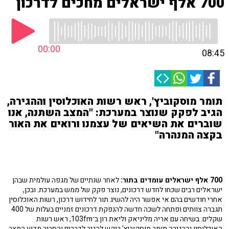
700 אלף ישראלים מחכים לדרכון
00:00
08:45
תומר מוסקוביץ', ראש רשות האוכלוסין וההגירה,
הגיב לפקק שנוצר במערכת: "המצב השתנה, אנו
שוברים את השיאים של עצמנו ורואים את האור
בקצה המנהרה"
700 אלף ישראלים עומדים בתור:
לאחר שנתיים של מגפה עולמית שבהן
ישראלים רבים שכחו לחדש דרכונים, נוצר פקק של ממש במערכת. ובכן,
אחרי חודשים בהם אי אפשר היה להשיג תור לחידוש דרכון, רשות האוכלוסין
תגברה צוותים ופתחה לשכה חדשה להנפקת דרכונים זמניים בעלות של 400
שקלים. בשיחה עם אריה מליניאק וליאת רון ב־103fm, ראש רשות
האוכלוסין וההגירה תומר מוסקוביץ' ביקש להגיב לדברים והסביר מדוע המצב