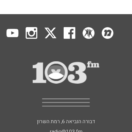
דבורה הנביאה 6, רמת השרון
radio@103.fm