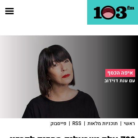
איפה הכסף
עם ענת דוידוב
ראשי
|
תוכניות מלאות
|
RSS
|
פייסבוק