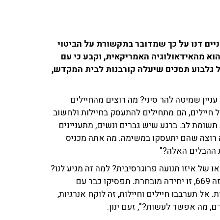
ניים דנו על כך שמדובר בתקשורת על הביטוי
י הוא מהאידאולוגיה האמריקאית, וקבע כי עם
טל גלבוע תסכים שיעלה קורבנות לבית המקדש,
ס גם בנות. מה עניין שמיטה להר סיני? מה רוצים מהחיילים
 חיילים, הם מתחילים להתעסק בחיילות ולחשוב
ת תשומת לב. ברגע שיש גברים ונשים, מתעניינים
 רוצה שהם יתעסקו במשימה. מה אתה מכניס
 ההבלים האלה?"
או של איזו תנועה פרוגרסיבית? למה זה מגיע לנו?
הם לא רוצים לנצח במלחמות? תשחררו את החיילים כבר. זה 669, זו יחידה מובחרת. תפסיקו כבר עם
אל תערבבו חיילים וחיילות, זה לוקח אנרגיות,
ם, מה אפשר לעשות?", זעם ינון.