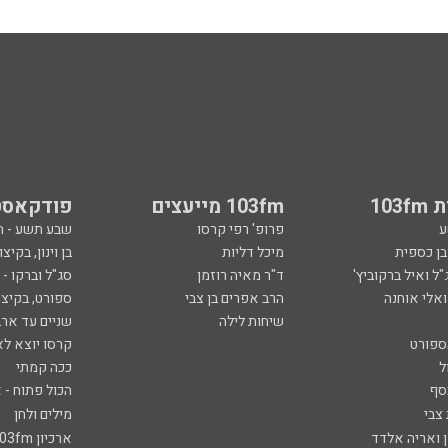
103
103fm מייעצים
פודקאסט
ע
פרופ' רפי קרסו
שבע תשע - 
ובן כספית
מיכל דליות
בן וינון, בקיצו
ל ואיל ברקוביץ'
ד"ר מאיה רוזמן
סג"ל וברקו -
ואלי אוחנה
הרב אפרים בן צבי
ספורט, בקיצו
שיחות לילה
שניים עד ארב
ספורט
קרסו יוצא לא
ל
ככה קמתי
סף
הכול פתוח - א
 צבי
מילים ולחן
ן ואריה אלדד
ארכיון 103fm