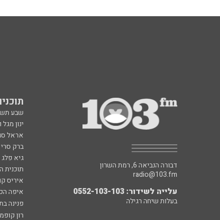
תוכניות fm
שבע תש
ינון מגל 
אראל סג"
ברק סרי 
גיא פלג
דבורה הנביאה 6, רמת השרון
תוכנית ה
radio@103.fm
איריס קו
עלייה לשידור: 0552-103-103
איפה הכ
בעלות שיחה רגילה
פנינה בת
רון קופמ