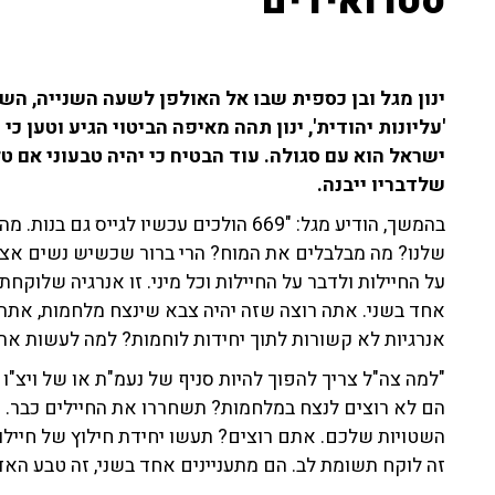
סטרואידים"
ינון מגל ובן כספית שבו אל האולפן לשעה השנייה, הש
'עליונות יהודית', ינון תהה מאיפה הביטוי הגיע וטען כ
ישראל הוא עם סגולה. עוד הבטיח כי יהיה טבעוני אם 
שלדבריו ייבנה.
בהמשך, הודיע מגל: "669 הולכים עכשיו לגיי
שלנו? מה מבלבלים את המוח? הרי ברור שכשיש נשים אצל
על החיילות ולדבר על החיילות וכל מיני. זו אנרגיה שלוקח
אחד בשני. אתה רוצה שזה יהיה צבא שינצח מלחמות, אתה
אנרגיות לא קשורות לתוך יחידות לוחמות? למה לעשות את
"למה צה"ל צריך להפוך להיות סניף של נעמ"ת או של ויצ"ו 
השטויות שלכם. אתם רוצים? תעשו יחידת חילוץ של חיילות. 
זה לוקח תשומת לב. הם מתעניינים אחד בשני, זה טבע האד