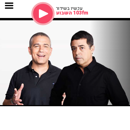
עכשיו בשידור
103fm השבוע